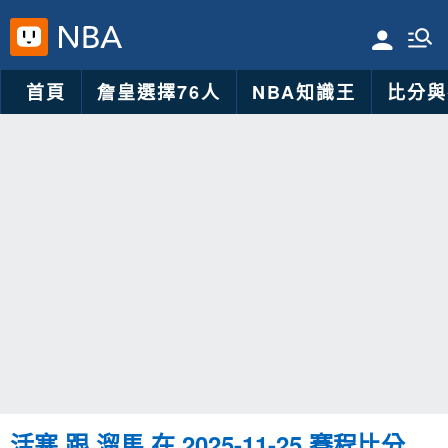
首頁
詹皇選擇76人
NBA知識王
比分與
活塞 跟 溜馬 在 2025-11-25 賽程比分