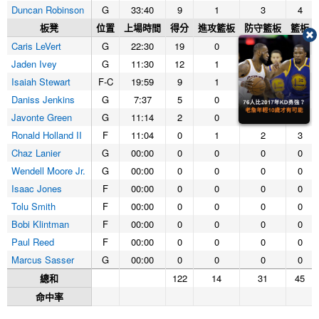
Duncan Robinson
G
33:40
9
1
3
4
板凳
位置
上場時間
得分
進攻籃板
防守籃板
籃板
Caris LeVert
G
22:30
19
0
1
1
Jaden Ivey
G
11:30
12
1
2
3
Isaiah Stewart
F-C
19:59
9
1
4
5
Daniss Jenkins
G
7:37
5
0
2
2
Javonte Green
G
11:14
2
0
0
0
Ronald Holland II
F
11:04
0
1
2
3
Chaz Lanier
G
00:00
0
0
0
0
Wendell Moore Jr.
G
00:00
0
0
0
0
Isaac Jones
F
00:00
0
0
0
0
Tolu Smith
F
00:00
0
0
0
0
Bobi Klintman
F
00:00
0
0
0
0
Paul Reed
F
00:00
0
0
0
0
Marcus Sasser
G
00:00
0
0
0
0
總和
122
14
31
45
命中率