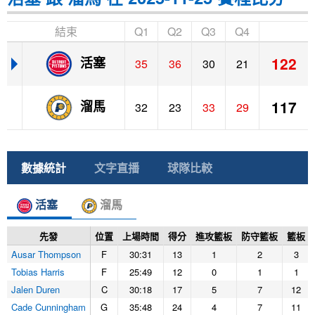
結束
Q1
Q2
Q3
Q4
122
活塞
35
36
30
21
117
溜馬
32
23
33
29
數據統計
文字直播
球隊比較
活塞
溜馬
先發
位置
上場時間
得分
進攻籃板
防守籃板
籃板
Ausar Thompson
F
30:31
13
1
2
3
Tobias Harris
F
25:49
12
0
1
1
Jalen Duren
C
30:18
17
5
7
12
Cade Cunningham
G
35:48
24
4
7
11