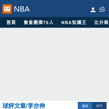
首頁
詹皇選擇76人
NBA知識王
比分與
球評文章/李亦伸
最新
熱門