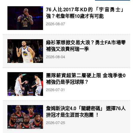
76人比2017年KD的「宇宙勇士」
強？老詹年輕10歲才有可能
2026-08-07
綠衫軍想掀交易大浪？勇士FA市場零
補強又浪費柯瑞一季
2026-08-04
團隊薪資超第二層硬上限 金塊季後0
補強仍是爭冠球隊？
2026-07-31
詹姆斯決定4.0「關鍵密碼」 選擇76人
拚冠才是生涯首次抱團 ！
2026-07-25