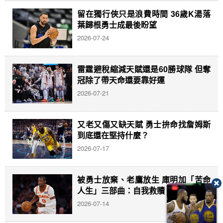
留在獨行俠只是浪費時間 36歲K湯落
葉歸根勇士成最後盼望
2026-07-24
雷霆避稅縮減天賦還是60勝球隊 但奪
冠除了帶天命還要靠好運
2026-07-21
又老又傷又缺天賦 勇士拚命找詹姆斯
到底還在堅持什麼？
2026-07-17
被勇士放棄、老鷹放生 庫明加「苦命
人生」三部曲：自我救贖
2026-07-14