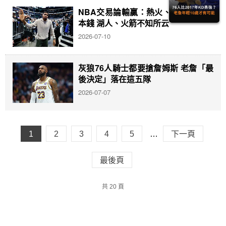
NBA交易論輸贏：熱火、76人有爭冠
本錢 湖人、火箭不知所云
2026-07-10
灰狼76人騎士都要搶詹姆斯 老詹「最
後決定」落在這五隊
2026-07-07
1
2
3
4
5
…
下一頁
最後頁
共 20 頁