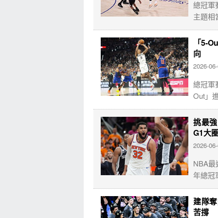
總冠軍
主題相
「5-
向
2026-06
總冠軍
Out」進
挑最強
G1大
2026-06
NBA
年總冠軍
建隊奪
苦撐