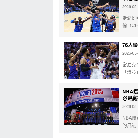
2026-05
當溫班亞
倫（Che
76人
2026-05
當尼克
「爆冷
NBA
必是贏
2026-05
NBA聯
的風氣