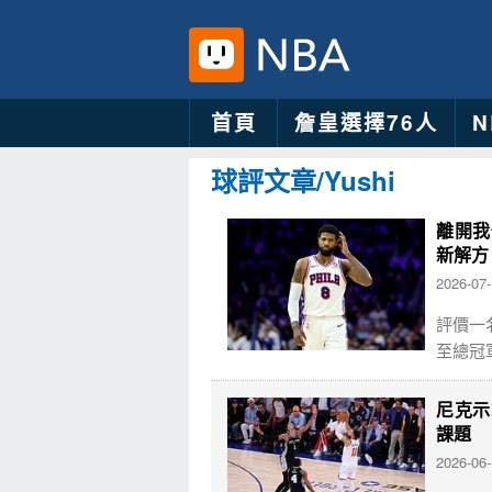
首頁
詹皇選擇76人
球評文章/Yushi
離開我
新解方
2026-07
評價一
至總冠
尼克示
課題
2026-06