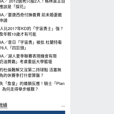
BA／ 2012選秀只服2人！格林直言自
應該是「探花」
BA／要唐西奇付撫養費 前未婚妻撤
申請
6人比2017年KD的「宇宙勇士」強？
詹年輕10歲才有可能
BA／昔日「宇宙勇」被批 杜蘭特看
76人「四巨頭」
BA／湖人夏季聯賽表現機會有限
奶油賈霸」考慮重返大學籃壇
約杜倫難解又沒第二持球點 活塞無
為的休賽季打什麼算盤？
失「詹皇」的連鎖反應！騎士「Plan
」為何走得舉步維艱？