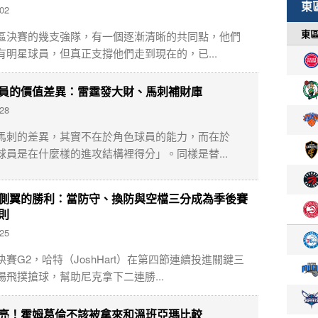
-02
區決賽的幾支強隊，有一個逐漸清晰的共同點，他們
有明星球員，但真正支撐他們走到現在的，已...
員的價值差異：雷霆發大財、馬刺補財庫
-28
馬刺的差異，其實不在於角色球員的能力，而在於
球員是在什麼樣的進攻結構裡得分」。同樣是替...
側翼的勝利：當防守、換防與空檔三分成為季後賽
則
-25
賽G2，哈特（JoshHart）在第四節連續投進關鍵三
場飛撲搶球，幫助尼克拿下二連勝...
亮！霍姆葛倫不該被拿來和溫班亞瑪比較