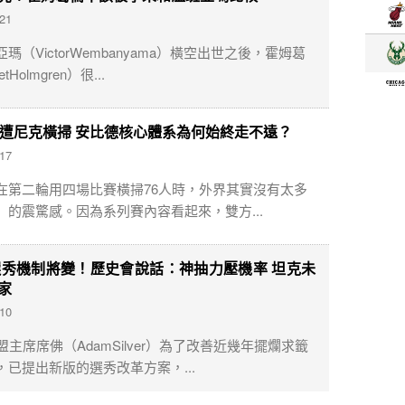
-21
瑪（VictorWembanyama）橫空出世之後，霍姆葛
tHolmgren）很...
慘遭尼克橫掃 安比德核心體系為何始終走不遠？
-17
在第二輪用四場比賽橫掃76人時，外界其實沒有太多
」的震驚感。因為系列賽內容看起來，雙方...
選秀機制將變！歷史會說話：神抽力壓機率 坦克未
家
-10
盟主席席佛（AdamSilver）為了改善近幾年擺爛求籤
，已提出新版的選秀改革方案，...