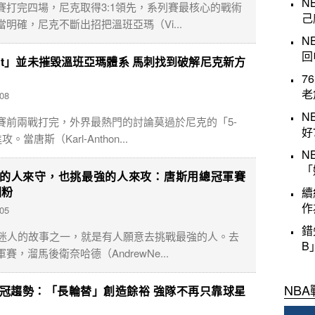
N
賽打完四場，尼克取得3:1領先，系列賽最核心的戰術
己
當明確，尼克不斷出招把溫班亞瑪（Vi...
N
回
Out」並未摧毀溫班亞瑪體系 馬刺找到破解尼克新方
7
老
-08
N
賽前兩戰打完，外界最熱門的討論莫過於尼克的「5-
好
攻。當唐斯（Karl-Anthon...
N
「
的人來守，也挑最強的人來攻：唐斯用總冠軍賽
圈粉
續
作
-05
錯
最迷人的故事之一，就是有人願意去挑戰最強的人。去
B
賽，溜馬後衛奈哈德（AndrewNe...
冠趨勢：「長輪替」創造餘裕 強隊不再只靠球星