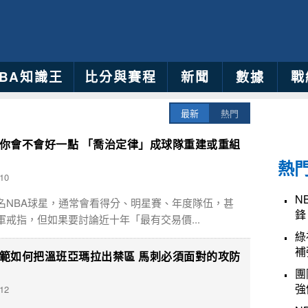
NBA知識王
比分與賽程
新聞
數據
戰
最新
熱門
你會不會好一點 「喬治定律」成球隊重建或重組
熱
-10
N
名NBA球星，通常會看得分、明星賽、年度隊伍，甚
鋒
軍戒指，但如果要討論近十年「最有交易價...
綠
補
範如何把溫班亞瑪拉出禁區 馬刺必須面對的攻防
團
強
-12