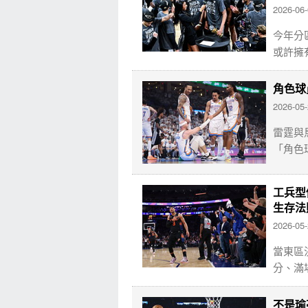
2026-06
今年分
或許擁
角色球
2026-05
雷霆與
「角色
工兵型
生存法
2026-05
當東區決
分、滿
不是瑜