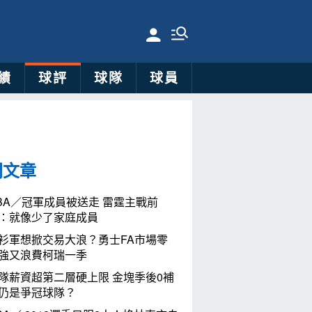
績
球評
球隊
球員
門文章
BA／冠軍成員被送走 雷霆主戰前
：就像少了家庭成員
衫軍想掀交易大浪？勇士FA市場零
強又浪費柯瑞一季
隊薪資超第二層硬上限 金塊季後0補
仍是爭冠球隊？