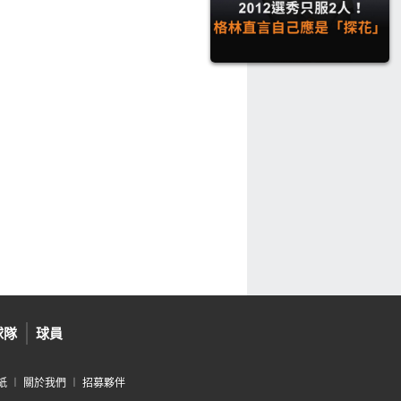
球隊
球員
紙
︱
關於我們
︱
招募夥伴