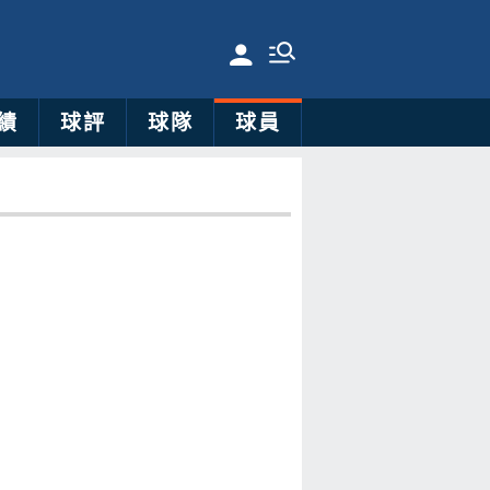
績
球評
球隊
球員