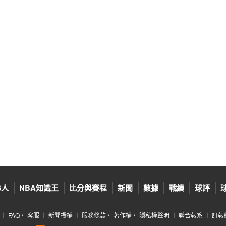
6人
NBA知識王
比分與賽程
新聞
數據
戰績
球評
︱
FAQ
‧
客服
︱
新聞授權
︱
服務條款
‧
著作權
‧
隱私權聲明
︱
聯合報系
︱
訂報