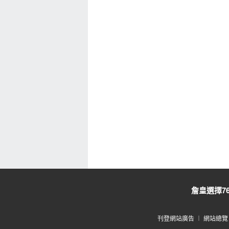
詹皇選擇7
刊登網站廣告
︱
網站總覽