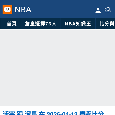
首頁
詹皇選擇76人
NBA知識王
比分與
活塞 跟 溜馬 在 2026-04-13 賽程比分