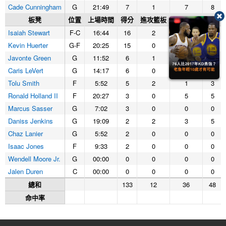
Cade Cunningham
G
21:49
7
1
7
8
板凳
位置
上場時間
得分
進攻籃板
防守籃板
籃板
Isaiah Stewart
F-C
16:44
16
2
3
5
Kevin Huerter
G-F
20:25
15
0
2
2
Javonte Green
G
11:52
6
1
2
3
Caris LeVert
G
14:17
6
0
0
0
Tolu Smith
F
5:52
5
2
1
3
Ronald Holland II
F
20:27
3
0
5
5
Marcus Sasser
G
7:02
3
0
0
0
Daniss Jenkins
G
19:09
2
2
3
5
Chaz Lanier
G
5:52
2
0
0
0
Isaac Jones
F
9:33
2
0
0
0
Wendell Moore Jr.
G
00:00
0
0
0
0
Jalen Duren
C
00:00
0
0
0
0
總和
133
12
36
48
命中率