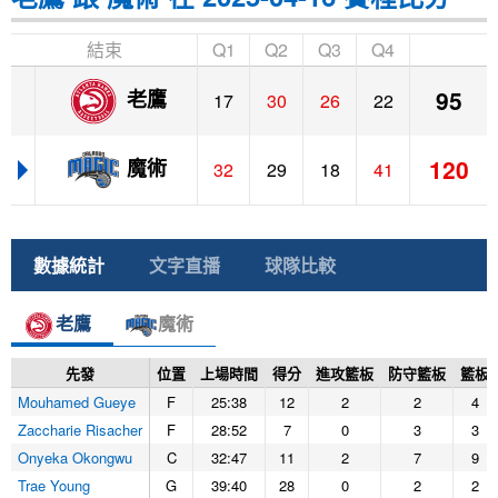
結束
Q1
Q2
Q3
Q4
95
老鷹
17
30
26
22
120
魔術
32
29
18
41
數據統計
文字直播
球隊比較
老鷹
魔術
先發
位置
上場時間
得分
進攻籃板
防守籃板
籃板
Mouhamed Gueye
F
25:38
12
2
2
4
Zaccharie Risacher
F
28:52
7
0
3
3
Onyeka Okongwu
C
32:47
11
2
7
9
Trae Young
G
39:40
28
0
2
2