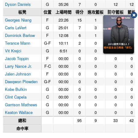
Dyson Daniels
G
35:26
7
0
12
12
板凳
位置
上場時間
得分
進攻籃板
防守籃板
籃板
Georges Niang
F
23:26
15
1
2
3
Caris LeVert
G
25:01
7
3
3
6
Dominick Barlow
F
12:08
6
1
2
3
Terance Mann
G-F
10:11
2
0
0
0
Vit Krejci
G
6:51
0
0
0
0
Jacob Toppin
F
00:00
0
0
0
0
Larry Nance Jr.
F-C
00:00
0
0
0
0
Jalen Johnson
F
00:00
0
0
0
0
Daeqwon Plowden
G-F
00:00
0
0
0
0
Kobe Bufkin
G
00:00
0
0
0
0
Clint Capela
C
00:00
0
0
0
0
Garrison Mathews
G
00:00
0
0
0
0
Keaton Wallace
G
00:00
0
0
0
0
總和
95
9
33
42
命中率