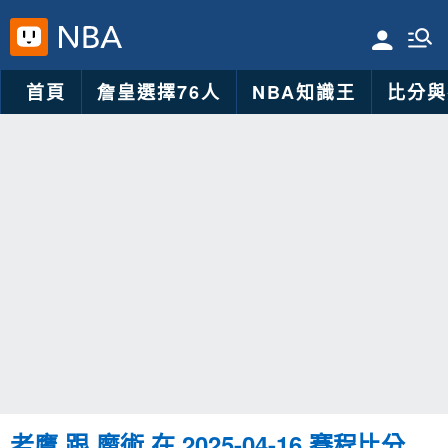
首頁
詹皇選擇76人
NBA知識王
比分與
老鷹 跟 魔術 在 2025-04-16 賽程比分