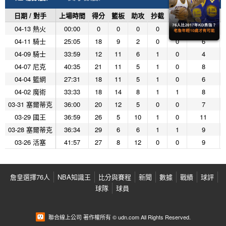
日期 / 對手
上場時間
得分
籃板
助攻
抄截
阻攻
投籃命中
04-13 熱火
00:00
0
0
0
0
0
0
04-11 騎士
25:05
18
9
2
0
0
6
04-09 騎士
33:59
12
11
6
1
0
4
04-07 尼克
40:35
21
11
5
1
0
8
04-04 籃網
27:31
18
11
5
1
0
6
04-02 魔術
33:33
18
14
8
1
1
8
03-31 塞爾蒂克
36:00
20
12
5
0
0
7
03-29 國王
36:59
26
5
10
1
0
11
03-28 塞爾蒂克
36:34
29
6
6
1
1
9
03-26 活塞
41:57
27
8
12
0
0
9
詹皇選擇76人
NBA知識王
比分與賽程
新聞
數據
戰績
球評
球隊
球員
聯合線上公司 著作權所有 © udn.com All Rights Reserved.