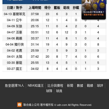
日期 / 對手
上場時間
得分
籃板
助攻
抄截
阻攻
投籃命中
04-13 塞爾蒂克
37:58
23
6
3
1
1
8
04-11 公牛
20:06
12
1
4
0
0
4
04-09 灰狼
25:15
11
0
4
2
0
4
04-07 活塞
33:51
12
6
12
3
1
4
04-06 鵜鶘
33:37
11
4
8
1
0
4
04-04 獨行俠
31:14
19
4
9
3
0
8
04-02 老鷹
25:59
7
5
9
3
1
3
04-01 太陽
37:42
20
8
7
4
0
6
03-30 暴龍
25:55
13
4
5
1
1
5
03-27 國王
34:02
8
4
4
0
1
3
詹皇選擇76人
NBA知識王
比分與賽程
新聞
數據
戰績
球評
球隊
球員
聯合線上公司 著作權所有 © udn.com All Rights Reserved.