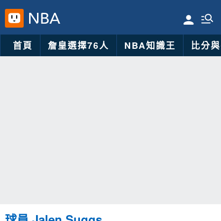
首頁
詹皇選擇76人
NBA知識王
比分與
球員 Jalen Suggs