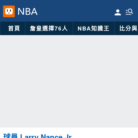
首頁
詹皇選擇76人
NBA知識王
比分與
球員 Larry Nance Jr.