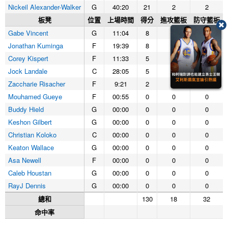
Nickeil Alexander-Walker
G
40:20
21
2
2
板凳
位置
上場時間
得分
進攻籃板
防守籃板
Gabe Vincent
G
11:04
8
0
1
Jonathan Kuminga
F
19:39
8
1
4
Corey Kispert
F
11:33
5
1
3
Jock Landale
C
28:05
5
2
8
Zaccharie Risacher
F
9:21
2
0
3
Mouhamed Gueye
F
00:55
0
0
0
Buddy Hield
G
00:00
0
0
0
Keshon Gilbert
G
00:00
0
0
0
Christian Koloko
C
00:00
0
0
0
Keaton Wallace
G
00:00
0
0
0
Asa Newell
F
00:00
0
0
0
Caleb Houstan
G
00:00
0
0
0
RayJ Dennis
G
00:00
0
0
0
總和
130
18
32
命中率