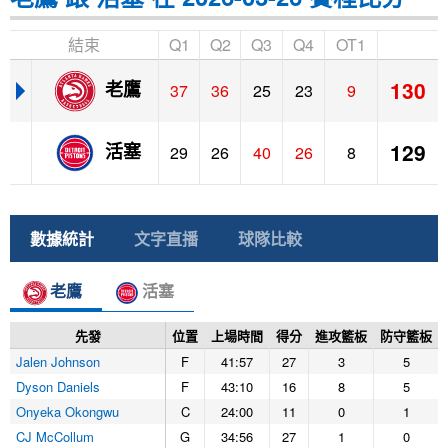
結束
Q1
Q2
Q3
Q4
OT1
130
老鷹
37
36
25
23
9
129
活塞
29
26
40
26
8
數據統計
文字直播
球隊比較
老鷹
活塞
先發
位置
上場時間
得分
進攻籃板
防守籃板
Jalen Johnson
F
41:57
27
3
5
Dyson Daniels
F
43:10
16
8
5
Onyeka Okongwu
C
24:00
11
0
1
CJ McCollum
G
34:56
27
1
0