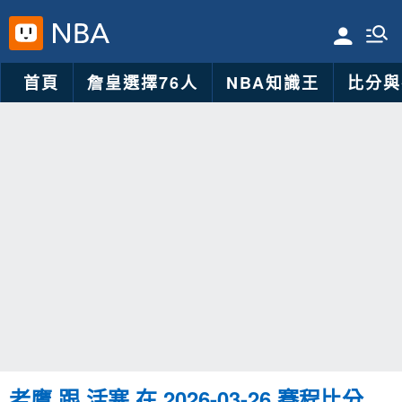
首頁
詹皇選擇76人
NBA知識王
比分與
老鷹 跟 活塞 在 2026-03-26 賽程比分