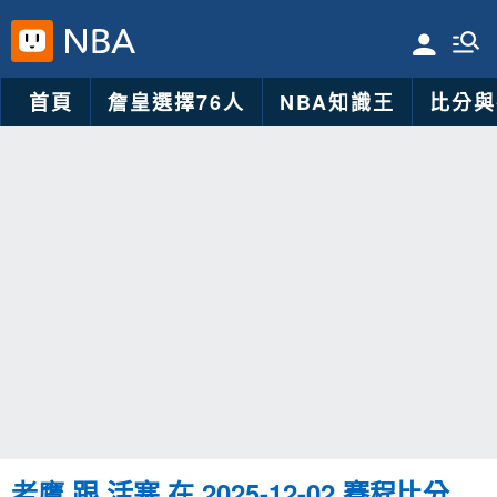
首頁
詹皇選擇76人
NBA知識王
比分與
老鷹 跟 活塞 在 2025-12-02 賽程比分