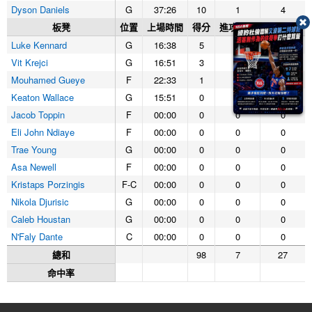
Dyson Daniels
G
37:26
10
1
4
板凳
位置
上場時間
得分
進攻籃板
防守籃板
Luke Kennard
G
16:38
5
0
1
Vit Krejci
G
16:51
3
0
2
Mouhamed Gueye
F
22:33
1
0
1
Keaton Wallace
G
15:51
0
0
2
Jacob Toppin
F
00:00
0
0
0
Eli John Ndiaye
F
00:00
0
0
0
Trae Young
G
00:00
0
0
0
Asa Newell
F
00:00
0
0
0
Kristaps Porzingis
F-C
00:00
0
0
0
Nikola Djurisic
G
00:00
0
0
0
Caleb Houstan
G
00:00
0
0
0
N'Faly Dante
C
00:00
0
0
0
總和
98
7
27
命中率