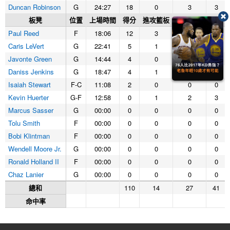
Duncan Robinson
G
24:27
18
0
3
3
板凳
位置
上場時間
得分
進攻籃板
防守籃板
籃板
Paul Reed
F
18:06
12
3
0
3
Caris LeVert
G
22:41
5
1
1
2
Javonte Green
G
14:44
4
0
0
0
Daniss Jenkins
G
18:47
4
1
2
3
Isaiah Stewart
F-C
11:08
2
0
0
0
Kevin Huerter
G-F
12:58
0
1
2
3
Marcus Sasser
G
00:00
0
0
0
0
Tolu Smith
F
00:00
0
0
0
0
Bobi Klintman
F
00:00
0
0
0
0
Wendell Moore Jr.
G
00:00
0
0
0
0
Ronald Holland II
F
00:00
0
0
0
0
Chaz Lanier
G
00:00
0
0
0
0
總和
110
14
27
41
命中率