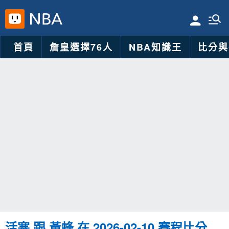
首頁
詹皇選擇76人
NBA知識王
比分與
活塞 跟 黃蜂 在 2026-02-10 賽程比分