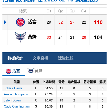
結束
Q1
Q2
Q3
Q4
110
活塞
29
32
27
22
104
黃蜂
33
24
21
26
數據統計
文字直播
球隊比較
活塞
黃蜂
先發
位置
上場時間
得分
進攻籃板
防守籃板
籃板
Tobias Harris
F
34:55
11
0
5
5
Ausar Thompson
F
25:28
6
5
3
8
Jalen Duren
C
20:07
15
2
3
5
Cade Cunningham
G
36:39
33
1
8
9