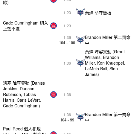
線)
黃蜂 防守籃板
1:23
Cade Cunningham 切入
1:23
上籃不進
Brandon Miller 第二罰命
1:36
104 - 100
中
黃蜂 陣容異動 (Grant
Williams, Brandon
Miller, Kon Knueppel,
1:36
LaMelo Ball, Sion
James)
活塞 陣容異動 (Daniss
Jenkins, Duncan
Robinson, Tobias
1:36
Harris, Caris LeVert,
Cade Cunningham)
Brandon Miller 第一罰命
1:36
104 - 99
中
Paul Reed 個人犯規