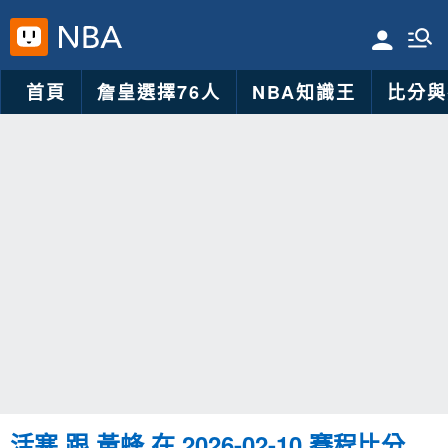
首頁
詹皇選擇76人
NBA知識王
比分與
活塞 跟 黃蜂 在 2026-02-10 賽程比分