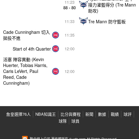
11:23
接力灌籃得分 (Tre Mann
88 - 80
助攻)
Tre Mann 防守籃板
11:33
Cade Cunningham 切入
11:35
拋投不進
Start of 4th Quarter
12:00
活塞 陣容異動 (Kevin
Huerter, Tobias Harris,
Caris LeVert, Paul
12:00
Reed, Cade
Cunningham)
詹皇選擇76人
NBA知識王
比分與賽程
新聞
數據
戰績
球評
球隊
球員
聯合線上公司 著作權所有 © udn.com All Rights Reserved.