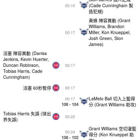
(Cade Cunningham 製
00:10
造犯規)
黃蜂 陣容異動 (Grant
Williams, Brandon
Miller, Kon Knueppel,
00:17
Josh Green, Sion
James)
活塞 陣容異動 (Daniss
Jenkins, Kevin Huerter,
Duncan Robinson,
00:17
Tobias Harris, Cade
Cunningham)
活塞 60秒暫停
00:17
LaMelo Ball 切入上籃得
00:17
108 - 104
分 (Grant Williams 助攻)
Tobias Harris 失誤 (球出
00:22
界失誤)
Grant Williams 空切灌籃
00:24
得分 (Kon Knueppel 助
108 - 102