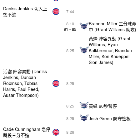
Daniss Jenkins 切入上
7:44
籃不進
Brandon Miller 三分球命
8:10
91 - 85
中 (Grant Williams 助攻)
黃蜂 陣容異動 (Grant
Williams, Ryan
Kalkbrenner, Brandon
8:25
Miller, Kon Knueppel,
Sion James)
活塞 陣容異動 (Daniss
Jenkins, Duncan
Robinson, Tobias
8:25
Harris, Paul Reed,
Ausar Thompson)
黃蜂 60秒暫停
8:25
Josh Green 防守籃板
8:25
Cade Cunningham 急停
8:26
跳投三分不進