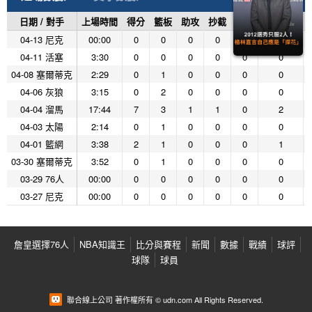
日期 / 對手
上場時間
得分
籃板
助攻
抄截
阻攻
投籃命中
04-13 尼克
00:00
0
0
0
0
0
0
04-11 活塞
3:30
0
0
0
0
0
0
04-08 塞爾蒂克
2:29
0
1
0
0
0
0
04-06 灰狼
3:15
0
2
0
0
0
0
04-04 溜馬
17:44
7
3
1
1
0
2
04-03 太陽
2:14
0
1
0
0
0
0
04-01 籃網
3:38
2
1
0
0
0
1
03-30 塞爾蒂克
3:52
0
1
0
0
0
0
03-29 76人
00:00
0
0
0
0
0
0
03-27 尼克
00:00
0
0
0
0
0
0
詹皇選擇76人
NBA知識王
比分與賽程
新聞
數據
戰績
球評
球隊
球員
聯合線上公司 著作權所有 © udn.com All Rights Reserved.