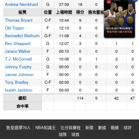
Andrew Nembhard
G
37:09
18
0
3
3
板凳
位置
上場時間
得分
進攻籃板
防守籃板
籃板
Thomas Bryant
C-F
10:44
9
0
3
3
Obi Toppin
F
12:13
5
0
3
3
Bennedict Mathurin
G-F
11:08
4
0
0
0
Ben Sheppard
G
12:07
3
0
1
1
Jarace Walker
F
00:10
0
0
0
0
T.J. McConnell
G
10:06
0
1
2
3
Johnny Furphy
G
00:00
0
0
0
0
James Johnson
F
00:00
0
0
0
0
Tony Bradley
C-F
00:00
0
0
0
0
Isaiah Jackson
F
00:00
0
0
0
0
總和
114
5
42
47
命中率
詹皇選擇76人
NBA知識王
比分與賽程
新聞
數據
戰績
球評
球隊
球員