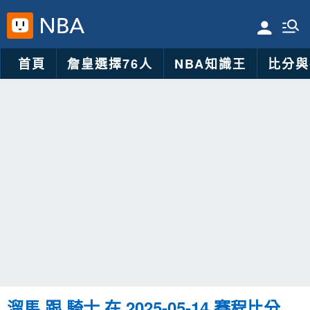
首頁
詹皇選擇76人
NBA知識王
比分與
溜馬 跟 騎士 在 2025-05-14 賽程比分