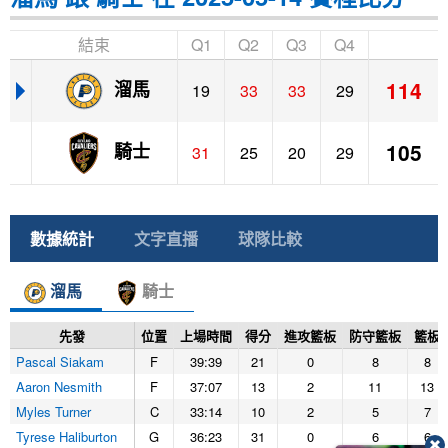
結束
Q1
Q2
Q3
Q4
114
溜馬
19
33
33
29
105
騎士
31
25
20
29
數據統計
文字直播
球隊比較
溜馬
騎士
先發
位置
上場時間
得分
進攻籃板
防守籃板
籃板
Pascal Siakam
F
39:39
21
0
8
8
Aaron Nesmith
F
37:07
13
2
11
13
Myles Turner
C
33:14
10
2
5
7
Tyrese Haliburton
G
36:23
31
0
6
6