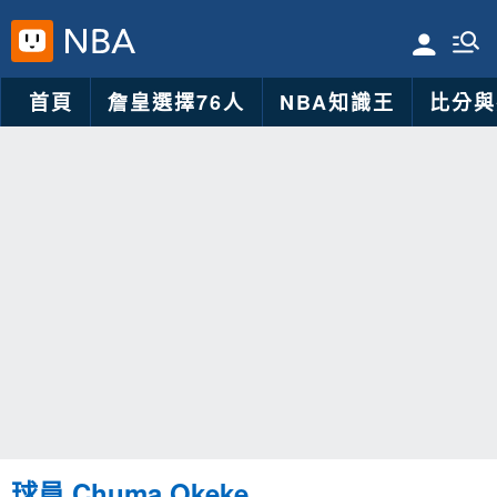
首頁
詹皇選擇76人
NBA知識王
比分與
球員 Chuma Okeke