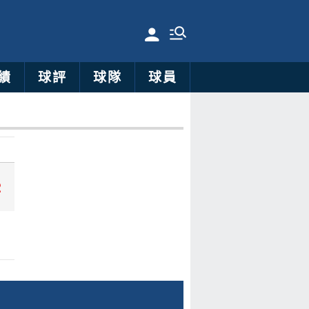
績
球評
球隊
球員
2