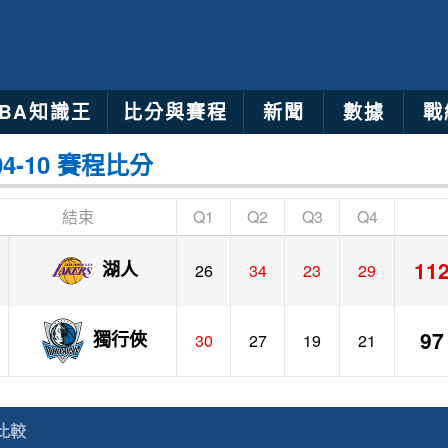
NBA知識王
比分與賽程
新聞
數據
戰
04-10 賽程比分
結束
Q1
Q2
Q3
Q4
11
湖人
26
34
23
29
97
獨行俠
30
27
19
21
比較