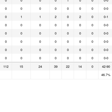
0
0
0
0
1
0
0
0-0
0
0
0
0
0
0
0
0-0
0
1
1
2
0
2
0
0-1
0
0
0
0
0
0
0
0-0
0
0
0
0
0
0
0
0-0
0
0
0
0
0
0
0
0-0
0
0
0
0
0
0
0
0-0
0
0
0
0
0
0
0
0-0
112
15
24
39
22
14
0
42-90
46.7%