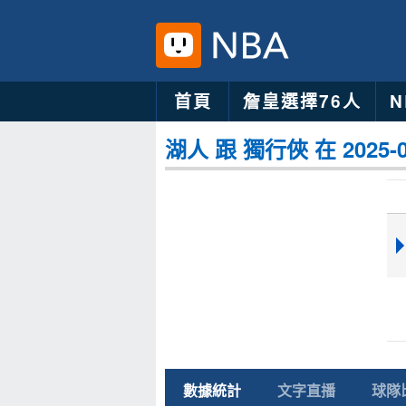
首頁
詹皇選擇76人
湖人 跟 獨行俠 在 2025-
數據統計
文字直播
球隊