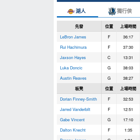
湖人
獨行俠
先發
位置
上場時間
LeBron James
F
36:17
Rui Hachimura
F
37:30
Jaxson Hayes
C
13:31
Luka Doncic
G
38:03
Austin Reaves
G
38:27
板凳
位置
上場時間
Dorian Finney-Smith
F
32:53
Jarred Vanderbilt
F
12:51
Gabe Vincent
G
17:10
Dalton Knecht
F
1:35