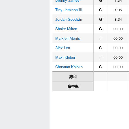
Bronny James
G
1:34
Trey Jemison III
C
1:35
Jordan Goodwin
G
8:34
Shake Milton
G
00:00
Markieff Morris
F
00:00
Alex Len
C
00:00
Maxi Kleber
F
00:00
Christian Koloko
C
00:00
總和
命中率