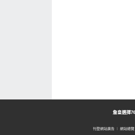
詹皇選擇7
刊登網站廣告
︱
網站總覽