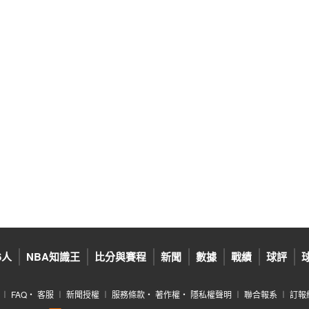
6人
NBA知識王
比分與賽程
新聞
數據
戰績
球評
︱
FAQ
‧
客服
︱
新聞授權
︱
服務條款
‧
著作權
‧
隱私權聲明
︱
聯合報系
︱
訂報