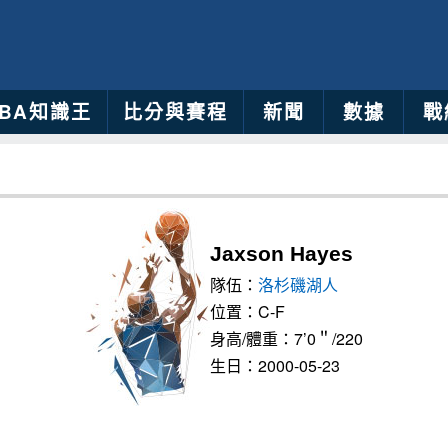
NBA知識王
比分與賽程
新聞
數據
戰
Jaxson Hayes
隊伍：
洛杉磯湖人
位置：C-F
身高/體重：7’0＂/220
生日：2000-05-23