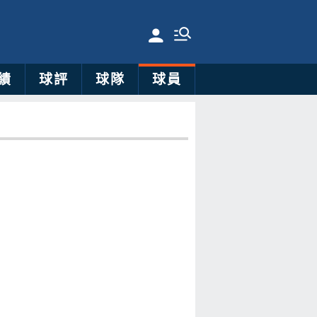
績
球評
球隊
球員