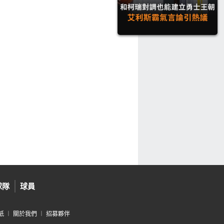
球隊
球員
紙
︱
關於我們
︱
招募夥伴