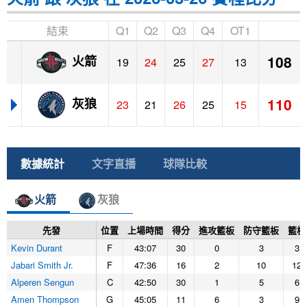
結束
Q1
Q2
Q3
Q4
OT1
108
火箭
19
24
25
27
13
110
灰狼
23
21
26
25
15
數據統計
文字直播
球隊比較
火箭
灰狼
先發
位置
上場時間
得分
進攻籃板
防守籃板
籃板
Kevin Durant
F
43:07
30
0
3
3
Jabari Smith Jr.
F
47:36
16
2
10
12
Alperen Sengun
C
42:50
30
1
5
6
Amen Thompson
G
45:05
11
6
3
9