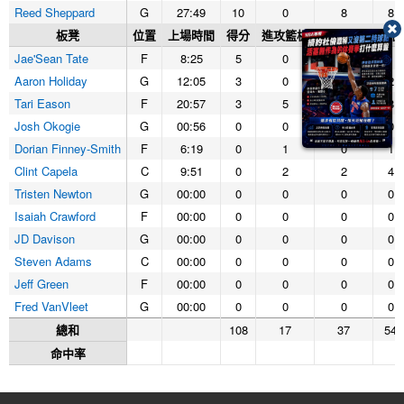
Reed Sheppard
G
27:49
10
0
8
8
板凳
位置
上場時間
得分
進攻籃板
防守籃板
籃板
Jae'Sean Tate
F
8:25
5
0
1
1
Aaron Holiday
G
12:05
3
0
2
2
Tari Eason
F
20:57
3
5
3
8
Josh Okogie
G
00:56
0
0
0
0
Dorian Finney-Smith
F
6:19
0
1
0
1
Clint Capela
C
9:51
0
2
2
4
Tristen Newton
G
00:00
0
0
0
0
Isaiah Crawford
F
00:00
0
0
0
0
JD Davison
G
00:00
0
0
0
0
Steven Adams
C
00:00
0
0
0
0
Jeff Green
F
00:00
0
0
0
0
Fred VanVleet
G
00:00
0
0
0
0
總和
108
17
37
54
命中率