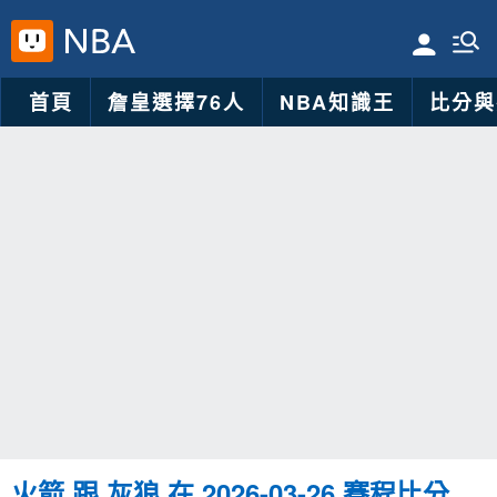
首頁
詹皇選擇76人
NBA知識王
比分與
火箭 跟 灰狼 在 2026-03-26 賽程比分