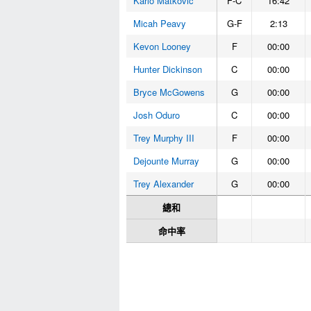
Karlo Matkovic
F-C
16:42
Micah Peavy
G-F
2:13
Kevon Looney
F
00:00
Hunter Dickinson
C
00:00
Bryce McGowens
G
00:00
Josh Oduro
C
00:00
Trey Murphy III
F
00:00
Dejounte Murray
G
00:00
Trey Alexander
G
00:00
總和
命中率