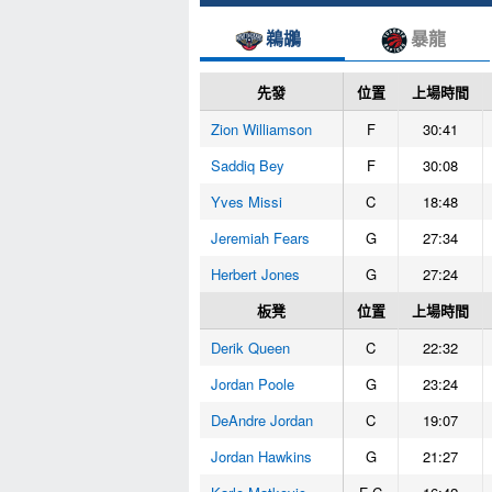
鵜鶘
暴龍
先發
位置
上場時間
Zion Williamson
F
30:41
Saddiq Bey
F
30:08
Yves Missi
C
18:48
Jeremiah Fears
G
27:34
Herbert Jones
G
27:24
板凳
位置
上場時間
Derik Queen
C
22:32
Jordan Poole
G
23:24
DeAndre Jordan
C
19:07
Jordan Hawkins
G
21:27