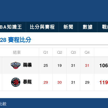
NBA知識王
比分與賽程
新聞
數據
戰
3-28 賽程比分
結束
Q1
Q2
Q3
Q4
106
鵜鶘
25
19
31
31
119
暴龍
29
30
31
29
比較