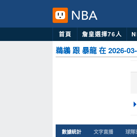
首頁
詹皇選擇76人
鵜鶘 跟 暴龍 在 2026-0
數據統計
文字直播
球隊