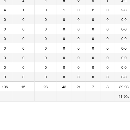
4
2
4
6
0
0
1
2-4
4
1
0
1
0
2
0
2-3
0
0
0
0
0
0
0
0-0
0
0
0
0
0
0
0
0-0
0
0
0
0
0
0
0
0-0
0
0
0
0
0
0
0
0-0
0
0
0
0
0
0
0
0-0
0
0
0
0
0
0
0
0-0
0
0
0
0
0
0
0
0-0
106
15
28
43
21
7
8
39-93
41.9%