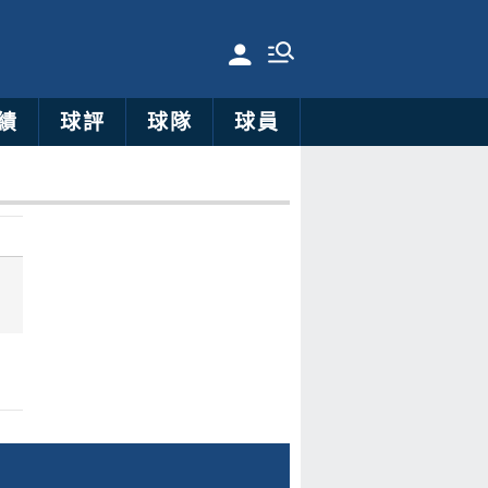
績
球評
球隊
球員