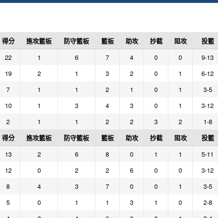
得分
進攻籃板
防守籃板
籃板
助攻
抄截
阻攻
投籃
22
1
6
7
4
0
0
9-13
19
2
1
3
2
0
1
6-12
7
1
1
2
1
0
1
3-5
10
1
3
4
3
0
1
3-12
2
1
1
2
2
3
2
1-8
得分
進攻籃板
防守籃板
籃板
助攻
抄截
阻攻
投籃
13
2
6
8
0
1
1
5-11
12
0
2
2
6
0
0
3-12
8
4
3
7
0
0
1
3-5
5
0
1
1
3
1
0
2-8