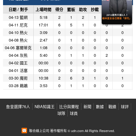
日期 / 對手
上場時間
得分
籃板
助攻
抄截
阻攻
投籃命中
04-13 籃網
5:18
2
1
2
1
0
1
04-11 尼克
17:01
6
5
1
0
0
2
04-10 熱火
3:09
0
0
0
0
0
0
04-08 熱火
2:47
0
1
0
0
0
0
04-06 塞爾蒂克
1:08
0
0
0
0
0
0
04-04 灰熊
5:40
0
1
1
0
2
0
04-02 國王
00:00
0
0
0
0
0
0
04-01 活塞
00:00
0
0
0
0
0
0
03-30 魔術
10:38
2
6
3
1
0
1
03-28 鵜鶘
3:53
0
1
1
0
0
0
詹皇選擇76人
NBA知識王
比分與賽程
新聞
數據
戰績
球評
球隊
球員
聯合線上公司 著作權所有 © udn.com All Rights Reserved.