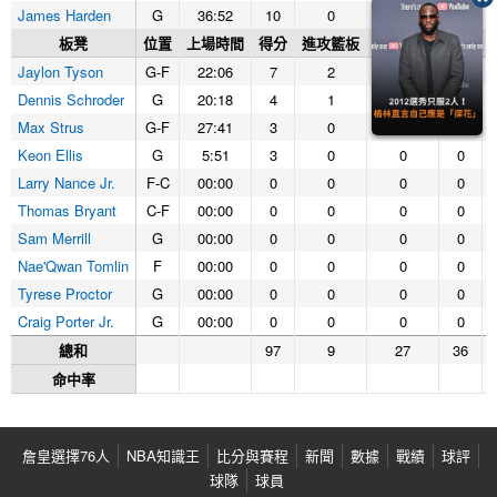
James Harden
G
36:52
10
0
6
6
板凳
位置
上場時間
得分
進攻籃板
防守籃板
籃板
Jaylon Tyson
G-F
22:06
7
2
3
5
Dennis Schroder
G
20:18
4
1
2
3
Max Strus
G-F
27:41
3
0
3
3
Keon Ellis
G
5:51
3
0
0
0
Larry Nance Jr.
F-C
00:00
0
0
0
0
Thomas Bryant
C-F
00:00
0
0
0
0
Sam Merrill
G
00:00
0
0
0
0
Nae'Qwan Tomlin
F
00:00
0
0
0
0
Tyrese Proctor
G
00:00
0
0
0
0
Craig Porter Jr.
G
00:00
0
0
0
0
總和
97
9
27
36
命中率
詹皇選擇76人
NBA知識王
比分與賽程
新聞
數據
戰績
球評
球隊
球員