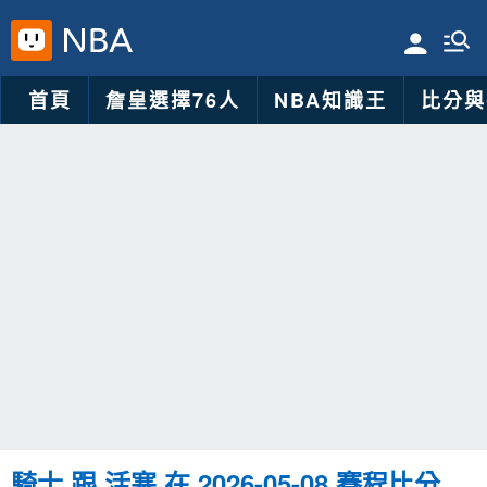
首頁
詹皇選擇76人
NBA知識王
比分與
騎士 跟 活塞 在 2026-05-08 賽程比分