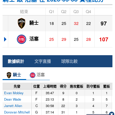
結束
Q1
Q2
Q3
Q4
97
騎士
18
25
32
22
107
活塞
25
29
25
28
數據統計
文字直播
球隊比較
騎士
活塞
先發
位置
上場時間
得分
進攻籃板
防守籃板
籃板
Evan Mobley
F
35:47
9
0
1
1
Dean Wade
F
23:13
8
2
3
5
Jarrett Allen
C
30:58
22
3
4
7
Donovan Mitchell
G
37:14
31
1
5
6