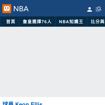
首頁
詹皇選擇76人
NBA知識王
比分與
球員 Keon Ellis