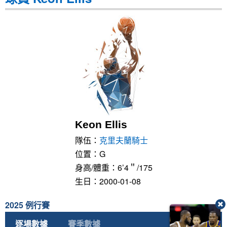
Keon Ellis
隊伍：
克里夫蘭騎士
位置：G
身高/體重：6’4＂/175
生日：2000-01-08
2025 例行賽
逐場數據
賽季數據