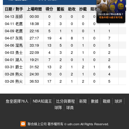
日期 / 對手
上場時間
得分
籃板
助攻
抄截
阻攻
投籃命中
投籃
04-13 巫師
00:00
0
0
0
0
0
0
0
04-11 老鷹
18:38
2
3
0
0
0
1
4
04-09 老鷹
22:16
5
1
1
0
1
1
4
04-07 灰熊
27:17
19
4
8
1
0
7
1
04-06 溜馬
33:19
13
5
0
1
0
5
9
04-03 勇士
22:09
4
3
2
1
0
2
7
04-01 湖人
19:21
7
2
0
1
0
2
6
03-31 爵士
31:52
13
2
1
2
1
6
1
03-28 熱火
24:30
10
0
2
1
0
4
5
03-26 熱火
36:53
17
2
1
2
0
5
1
詹皇選擇76人
NBA知識王
比分與賽程
新聞
數據
戰績
球評
球隊
球員
聯合線上公司 著作權所有 © udn.com All Rights Reserved.