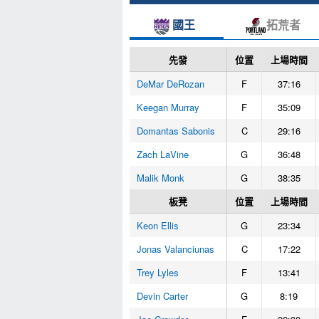
國王
拓荒者
先發
位置
上場時間
DeMar DeRozan
F
37:16
Keegan Murray
F
35:09
Domantas Sabonis
C
29:16
Zach LaVine
G
36:48
Malik Monk
G
38:35
板凳
位置
上場時間
Keon Ellis
G
23:34
Jonas Valanciunas
C
17:22
Trey Lyles
F
13:41
Devin Carter
G
8:19