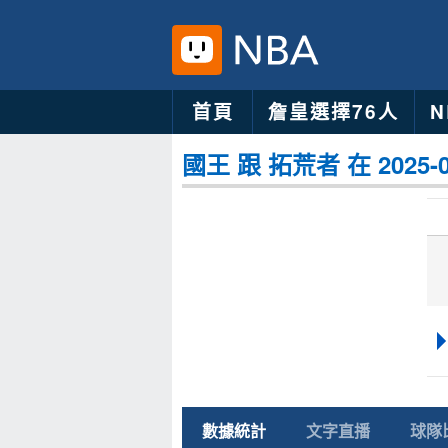
首頁
詹皇選擇76人
國王 跟 拓荒者 在 2025-
數據統計
文字直播
球隊