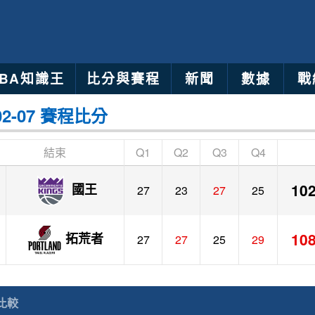
NBA知識王
比分與賽程
新聞
數據
戰
02-07 賽程比分
結束
Q1
Q2
Q3
Q4
10
國王
27
23
27
25
10
拓荒者
27
27
25
29
比較