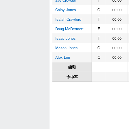
Jae Crowder
F
00:00
Colby Jones
G
00:00
Isaiah Crawford
F
00:00
Doug McDermott
F
00:00
Isaac Jones
F
00:00
Mason Jones
G
00:00
Alex Len
C
00:00
總和
命中率