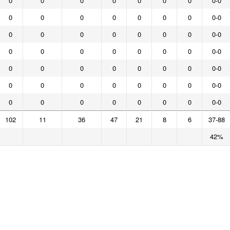
0
0
0
0
0
0
0
0-0
0
0
0
0
0
0
0
0-0
0
0
0
0
0
0
0
0-0
0
0
0
0
0
0
0
0-0
0
0
0
0
0
0
0
0-0
0
0
0
0
0
0
0
0-0
0
0
0
0
0
0
0
0-0
102
11
36
47
21
8
6
37-88
42%