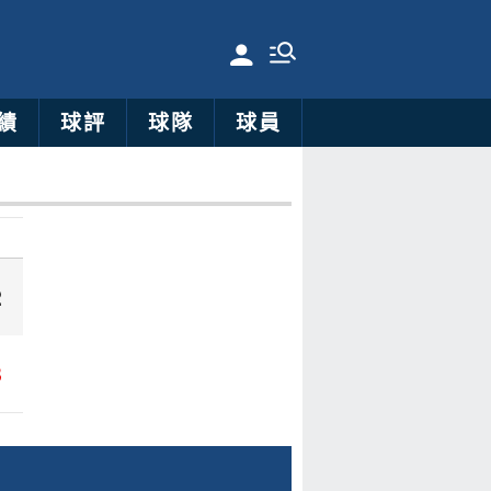
績
球評
球隊
球員
2
8