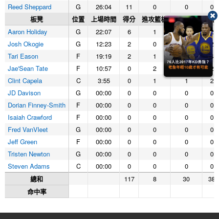
Reed Sheppard
G
26:04
11
0
0
0
板凳
位置
上場時間
得分
進攻籃板
防守籃板
籃板
Aaron Holiday
G
22:07
6
1
1
2
Josh Okogie
G
12:23
2
0
2
2
Tari Eason
F
19:19
2
1
3
4
Jae'Sean Tate
F
10:57
0
2
0
2
Clint Capela
C
3:55
0
1
1
2
JD Davison
G
00:00
0
0
0
0
Dorian Finney-Smith
F
00:00
0
0
0
0
Isaiah Crawford
F
00:00
0
0
0
0
Fred VanVleet
G
00:00
0
0
0
0
Jeff Green
F
00:00
0
0
0
0
Tristen Newton
G
00:00
0
0
0
0
Steven Adams
C
00:00
0
0
0
0
總和
117
8
30
38
命中率