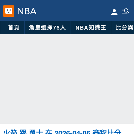
首頁
詹皇選擇76人
NBA知識王
比分與
火箭 跟 勇士 在 2026-04-06 賽程比分