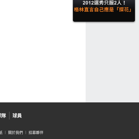
球隊
球員
紙
︱
關於我們
︱
招募夥伴