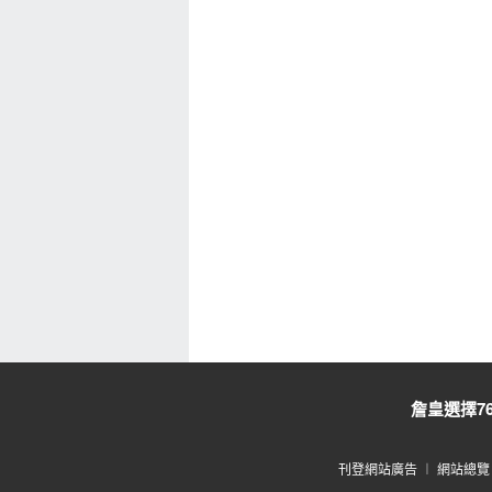
詹皇選擇7
刊登網站廣告
︱
網站總覽