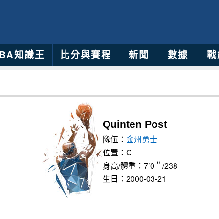
NBA知識王
比分與賽程
新聞
數據
戰
Quinten Post
隊伍：
金州勇士
位置：C
身高/體重：7’0＂/238
生日：2000-03-21