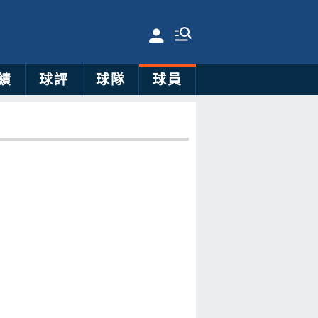
績
球評
球隊
球員