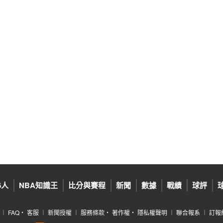
6人
NBA知識王
比分與賽程
新聞
數據
戰績
球評
︱
FAQ
‧
客服
︱
新聞授權
︱
服務條款
‧
著作權
‧
隱私權聲明
︱
聯合報系
︱
訂報