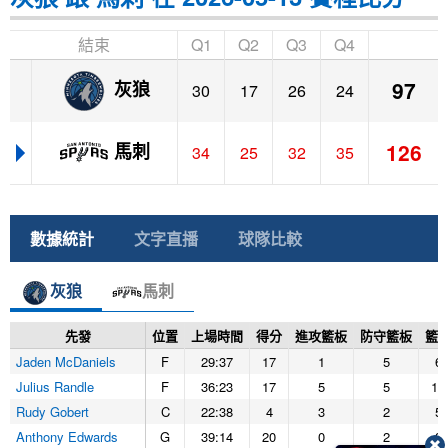
結束
Q1
Q2
Q3
Q4
97
灰狼
30
17
26
24
126
馬刺
34
25
32
35
數據統計
文字直播
球隊比較
灰狼
馬刺
先發
位置
上場時間
得分
進攻籃板
防守籃板
籃
Jaden McDaniels
F
29:37
17
1
5
6
Julius Randle
F
36:23
17
5
5
10
Rudy Gobert
C
22:38
4
3
2
5
Anthony Edwards
G
39:14
20
0
2
2