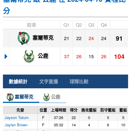
分
結束
Q1
Q2
Q3
Q4
91
塞爾蒂克
21
22
24
24
104
公鹿
37
26
15
26
數據統計
文字直播
球隊比較
塞爾蒂克
公鹿
先發
位置
上場時間
得分
進攻籃板
防守籃板
籃板
Jayson Tatum
F
37:26
22
0
5
5
Jaylen Brown
F
35:32
14
4
6
10