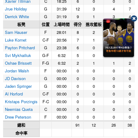
Xavier Tillman
C
18:25
6
0
0
0
Jrue Holiday
G
31:39
12
3
4
7
Derrick White
G
31:19
9
1
3
4
板凳
位置
上場時間
得分
進攻籃板
防守籃板
籃板
Sam Hauser
F
28:01
8
2
3
5
Luke Kornet
C-F
20:56
7
1
1
2
Payton Pritchard
G
23:38
6
0
2
2
Svi Mykhailiuk
G-F
6:32
5
0
1
1
Oshae Brissett
F-G
6:32
2
1
1
2
Jordan Walsh
F
00:00
0
0
0
0
JD Davison
G
00:00
0
0
0
0
Jaden Springer
G
00:00
0
0
0
0
Al Horford
C-F
00:00
0
0
0
0
Kristaps Porzingis
F-C
00:00
0
0
0
0
Neemias Queta
C
00:00
0
0
0
0
Drew Peterson
F
00:00
0
0
0
0
總和
91
12
26
38
命中率