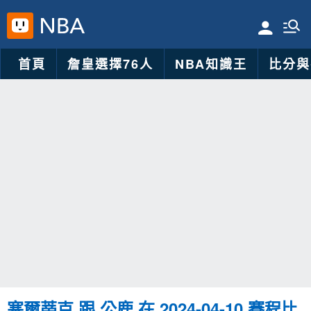
首頁
詹皇選擇76人
NBA知識王
比分與
塞爾蒂克 跟 公鹿 在 2024-04-10 賽程比