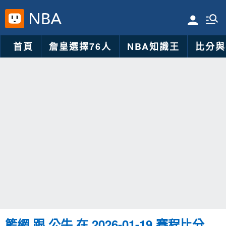
首頁
詹皇選擇76人
NBA知識王
比分與
籃網 跟 公牛 在 2026-01-19 賽程比分