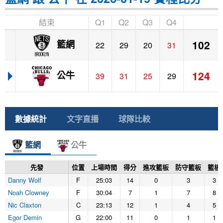
結束
Q1
Q2
Q3
Q4
102
籃網
22
29
20
31
124
公牛
39
31
25
29
數據統計
文字直播
球隊比較
籃網
公牛
先發
位置
上場時間
得分
進攻籃板
防守籃板
籃板
Danny Wolf
F
25:03
14
0
3
3
Noah Clowney
F
30:04
7
1
7
8
Nic Claxton
C
23:13
12
1
4
5
Egor Demin
G
22:00
11
0
1
1