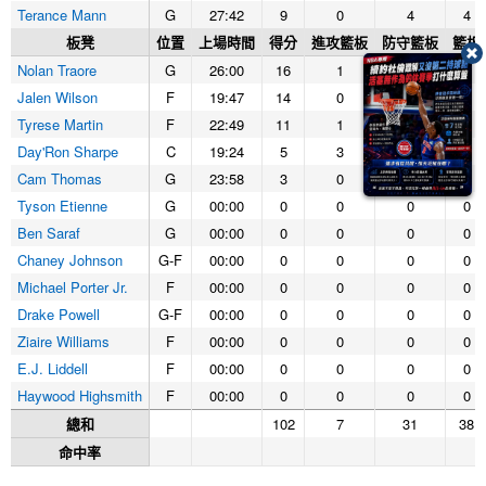
Terance Mann
G
27:42
9
0
4
4
板凳
位置
上場時間
得分
進攻籃板
防守籃板
籃板
Nolan Traore
G
26:00
16
1
0
1
Jalen Wilson
F
19:47
14
0
5
5
Tyrese Martin
F
22:49
11
1
2
3
Day'Ron Sharpe
C
19:24
5
3
2
5
Cam Thomas
G
23:58
3
0
3
3
Tyson Etienne
G
00:00
0
0
0
0
Ben Saraf
G
00:00
0
0
0
0
Chaney Johnson
G-F
00:00
0
0
0
0
Michael Porter Jr.
F
00:00
0
0
0
0
Drake Powell
G-F
00:00
0
0
0
0
Ziaire Williams
F
00:00
0
0
0
0
E.J. Liddell
F
00:00
0
0
0
0
Haywood Highsmith
F
00:00
0
0
0
0
總和
102
7
31
38
命中率