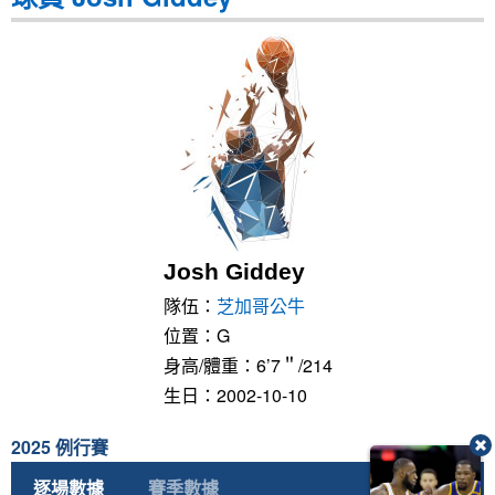
Josh Giddey
隊伍：
芝加哥公牛
位置：G
身高/體重：6’7＂/214
生日：2002-10-10
2025 例行賽
逐場數據
賽季數據