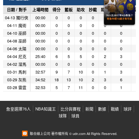
日期 / 對手
上場時間
得分
籃板
助攻
抄截
阻攻
投籃命中
投
04-13 獨行俠
00:00
0
0
0
0
0
0
04-11 魔術
00:00
0
0
0
0
0
0
04-10 巫師
00:00
0
0
0
0
0
0
04-08 巫師
00:00
0
0
0
0
0
0
04-06 太陽
00:00
0
0
0
0
0
0
04-04 尼克
25:40
6
5
5
0
2
3
04-02 溜馬
00:00
0
0
0
0
0
0
03-31 馬刺
32:57
9
7
10
0
1
3
03-29 灰熊
34:52
18
13
10
2
3
6
03-28 雷霆
32:53
5
7
11
0
0
1
詹皇選擇76人
NBA知識王
比分與賽程
新聞
數據
戰績
球評
球隊
球員
聯合線上公司 著作權所有 © udn.com All Rights Reserved.