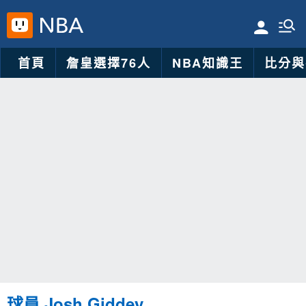
首頁
詹皇選擇76人
NBA知識王
比分與
球員 Josh Giddey