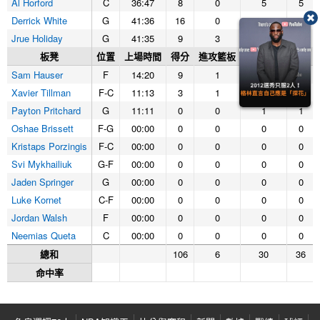
Al Horford
C
36:47
8
0
5
5
Derrick White
G
41:36
16
0
5
5
Jrue Holiday
G
41:35
9
3
1
4
板凳
位置
上場時間
得分
進攻籃板
防守籃板
籃板
Sam Hauser
F
14:20
9
1
2
3
Xavier Tillman
F-C
11:13
3
1
3
4
Payton Pritchard
G
11:11
0
0
1
1
Oshae Brissett
F-G
00:00
0
0
0
0
Kristaps Porzingis
F-C
00:00
0
0
0
0
Svi Mykhailiuk
G-F
00:00
0
0
0
0
Jaden Springer
G
00:00
0
0
0
0
Luke Kornet
C-F
00:00
0
0
0
0
Jordan Walsh
F
00:00
0
0
0
0
Neemias Queta
C
00:00
0
0
0
0
總和
106
6
30
36
命中率