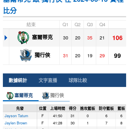
比分
結束
Q1
Q2
Q3
Q4
106
塞爾蒂克
30
20
35
21
99
獨行俠
31
20
19
29
數據統計
文字直播
球隊比較
塞爾蒂克
獨行俠
先發
位置
上場時間
得分
進攻籃板
防守籃板
籃板
Jayson Tatum
F
41:50
31
0
6
6
Jaylen Brown
F
41:28
30
1
7
8