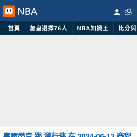
首頁
詹皇選擇76人
NBA知識王
比分與
塞爾蒂克 跟 獨行俠 在 2024-06-13 賽程