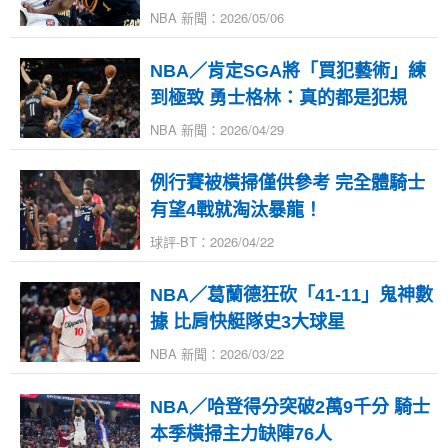
NBA 新聞：2026/05/06
NBA／肯定SGA將「買犯藝術」練
到極致 勇士格林：真的都是犯規
NBA 新聞：2026/04/29
例行賽被橫掃僅供參考 完全體騎士
有望4戰就淘汰暴龍！
球評-BT：2026/04/22
NBA／葛蘭德狂砍「41-11」鬼神數
據 比肩快艇隊史3大球星
NBA 新聞：2026/03/22
NBA／哈登得分突破2萬9千分 騎士
本季橫掃主力缺陣76人