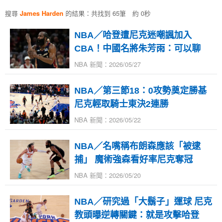
搜尋
James Harden
的結果：共找到 65筆 約 0秒
NBA／哈登遭尼克迷嘲諷加入
CBA！中國名將朱芳雨：可以聊
NBA 新聞：2026/05/27
NBA／第三節18：0攻勢奠定勝基
尼克輕取騎士東決2連勝
NBA 新聞：2026/05/22
NBA／名嘴稱布朗森應該「被逮
捕」 魔術強森看好率尼克奪冠
NBA 新聞：2026/05/20
NBA／研究過「大鬍子」運球 尼克
教頭曝逆轉關鍵：就是攻擊哈登