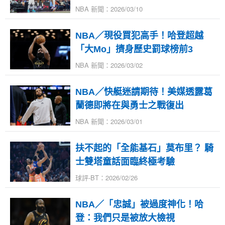
NBA 新聞：2026/03/10
NBA／現役買犯高手！哈登超越
「大Mo」擠身歷史罰球榜前3
NBA 新聞：2026/03/02
NBA／快艇迷請期待！美媒透露葛
蘭德即將在與勇士之戰復出
NBA 新聞：2026/03/01
扶不起的「全能基石」莫布里？ 騎
士雙塔童話面臨終極考驗
球評-BT：2026/02/26
NBA／「忠誠」被過度神化！哈
登：我們只是被放大檢視