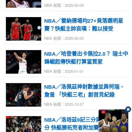
NBA 新聞：2026-02-03
NBA／雷納德場均27+竟落選明星
賽？快艇主帥哀嘆：難以接受
NBA 新聞：2026-02-02
NBA／哈登養出卡佩拉2.0？ 瑞士中
鋒崛起傳快艇打算當買家
NBA 新聞：2026-01-01
NBA／洛佩茲神射數據並肩柯瑞、
詹皇 「快艇三老」創首見紀錄
NBA 新聞：2025-12-27
NBA／洛培茲9記三分與雙星合砍93
分 快艇勝拓荒者附加賽有望