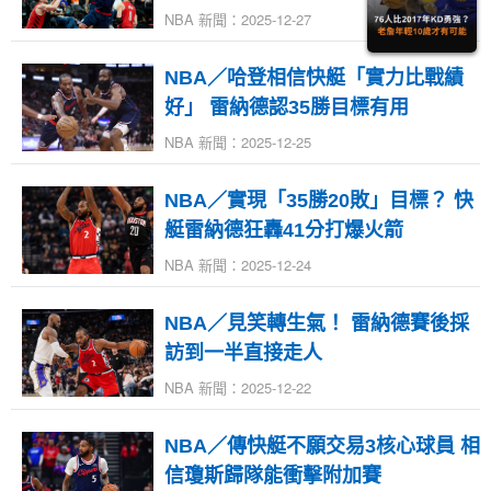
NBA 新聞：2025-12-27
NBA／哈登相信快艇「實力比戰績
好」 雷納德認35勝目標有用
NBA 新聞：2025-12-25
NBA／實現「35勝20敗」目標？ 快
艇雷納德狂轟41分打爆火箭
NBA 新聞：2025-12-24
NBA／見笑轉生氣！ 雷納德賽後採
訪到一半直接走人
NBA 新聞：2025-12-22
NBA／傳快艇不願交易3核心球員 相
信瓊斯歸隊能衝擊附加賽