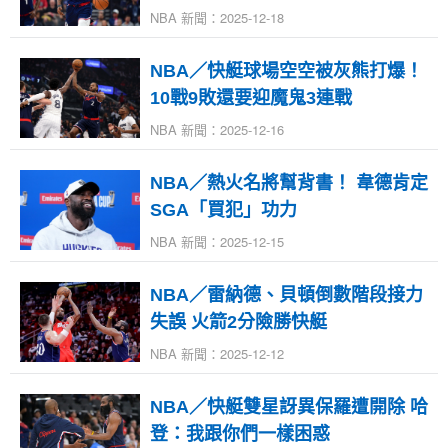
NBA 新聞：2025-12-18
NBA／快艇球場空空被灰熊打爆！
10戰9敗還要迎魔鬼3連戰
NBA 新聞：2025-12-16
NBA／熱火名將幫背書！ 韋德肯定
SGA「買犯」功力
NBA 新聞：2025-12-15
NBA／雷納德、貝頓倒數階段接力
失誤 火箭2分險勝快艇
NBA 新聞：2025-12-12
NBA／快艇雙星訝異保羅遭開除 哈
登：我跟你們一樣困惑