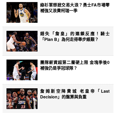
綠衫軍想掀交易大浪？勇士FA市場零
補強又浪費柯瑞一季
錯失「詹皇」的連鎖反應！騎士
「Plan B」為何走得舉步維艱？
團隊薪資超第二層硬上限 金塊季後0
補強仍是爭冠球隊？
詹姆斯空降費城 老皇帝「Last
Decision」的盤算與負重