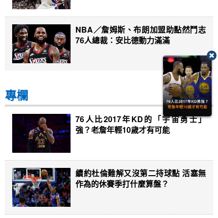
NBA／詹姆斯、布朗加盟助點然鬥志
76人總裁：安比德動力滿滿
專欄
76人比2017年KD的「宇宙勇士」
強？老詹年輕10歲才有可能
續約杜倫難解又沒第二持球點 活塞無
作為的休賽季打什麼算盤？