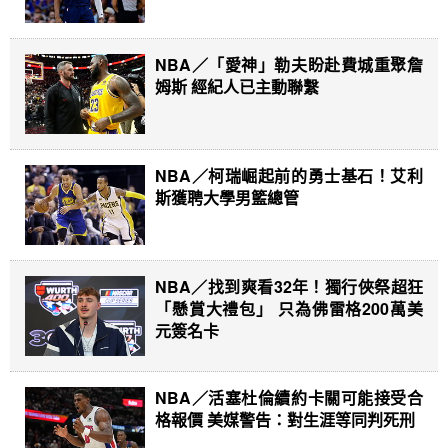
NBA／「愛神」勒夫盼赴費城重聚詹
姆斯 經紀人已主動聯繫
NBA／柯瑞崛起前的勇士基石！艾利
斯獲聘大學男籃總管
NBA／找到爽看32年！獨行俠祭超狂
「懸賞大禮包」 只為佛雷格200萬美
元簽名卡
NBA／活塞杜倫續約卡關可能接受合
格報價 美媒警告：對生涯等同判死刑