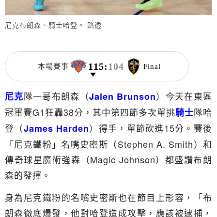
尼克布朗森、騎士哈登。 路透
115
:
104
本場賽事
Final
隊一哥布朗森（
）今天在東區
尼克
Jalen Brunson
冠軍賽G1狂轟38分，其中第四節多次單挑
隊哈
騎士
登（
）得手，單節砍進15分。賽後
James Harden
「尼克鐵粉」名嘴史密斯（Stephen A. Smith）和
傳奇球星魔術強森（Magic Johnson）都盛讚布朗
森的發揮。
身為尼克鐵粉的名嘴史密斯也在節目上形容，「布
朗森徹底爆發，他對哈登造成攻擊，應該被逮捕，