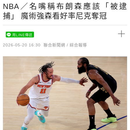
NBA／名嘴稱布朗森應該「被逮
捕」 魔術強森看好率尼克奪冠
用LINE傳送
2026-05-20 16:30
聯合新聞網 / 綜合報導