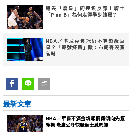
錯失「詹皇」的連鎖反應！騎士
「Plan B」為何走得舉步維艱？
NBA／率尼克奪冠仍不算超級巨
星？「零號探員」酸：布朗森沒簽
名鞋
最新文章
NBA／華森不滿金塊報價傳傾向先簽
後換 老鷹公鹿快艇騎士感興趣