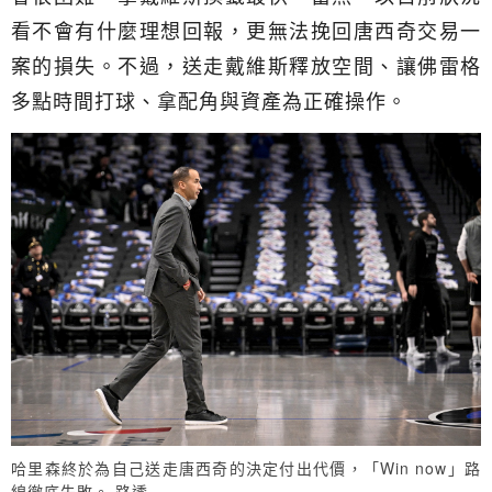
看不會有什麼理想回報，更無法挽回唐西奇交易一
案的損失。不過，送走戴維斯釋放空間、讓佛雷格
多點時間打球、拿配角與資產為正確操作。
哈里森終於為自己送走唐西奇的決定付出代價，「Win now」路
線徹底失敗。 路透