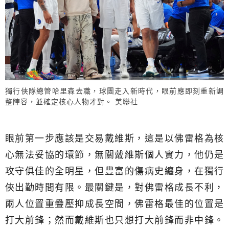
獨行俠隊總管哈里森去職，球團走入新時代，眼前應即刻重新調
整陣容，並確定核心人物才對。 美聯社
眼前第一步應該是交易戴維斯，這是以佛雷格為核
心無法妥協的環節，無關戴維斯個人實力，他仍是
攻守俱佳的全明星，但豐富的傷病史纏身，在獨行
俠出勤時間有限。最關鍵是，對佛雷格成長不利，
兩人位置重疊壓抑成長空間，佛雷格最佳的位置是
打大前鋒；然而戴維斯也只想打大前鋒而非中鋒。