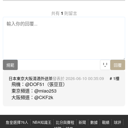
共有
1
則留言
規範
回覆
日本東京大阪清酒外送茶
2026-06-10 00:35:09
# 1樓
飛機：@DOF51（張豆豆） 

東京頻道：@miao253

詹皇選擇76人
NBA知識王
比分與賽程
新聞
數據
戰績
球評