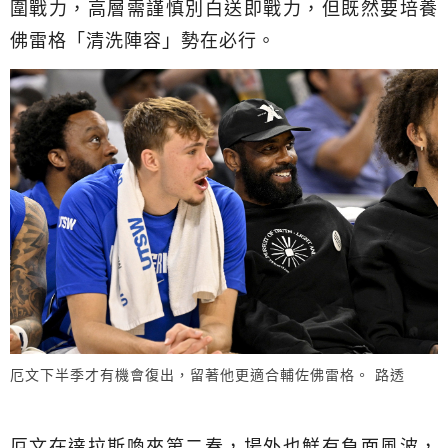
圍戰力，高層需謹慎別白送即戰力，但既然要培養
佛雷格「清洗陣容」勢在必行。
厄文下半季才有機會復出，留著他更適合輔佐佛雷格。 路透
厄文在達拉斯喚來第二春，場外也鮮有負面風波，