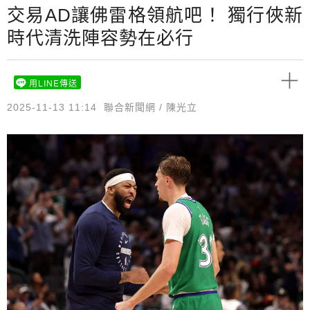
交易AD讓佛雷格領航吧！ 獨行俠新
時代清洗陣容勢在必行
用LINE傳送
2025-11-13 11:14
聯合新聞網 / 陳光立