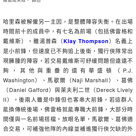
哈里森被解僱另一主因，是整體陣容失衡。在出場
時間前十的成員中，有七名為前場（包括佛雷格和
戴維斯），雖湯普森（
）名義上
Klay Thompson
是小前鋒，但速度已不夠追上後衛，獨行俠隊常出
現臃腫的陣容，若交易戴維斯可紓緩問題但遠遠不
夠，其他與重疊的還有華盛頓（P.J.
Washington）、馬歇爾（Naji Marshall）、葛佛
（Daniel Gafford）與萊夫利二世（Dereck Lively
II）。後兩人雖是中鋒但也客串大前鋒，若這群人
能換傳統後場，佛雷格就能專職大前鋒，大部分時
間僅與一名前場搭檔。放眼名單，馬歇爾、葛佛適
合交易，可補強他隊的內線並補進獨行俠欠缺的外