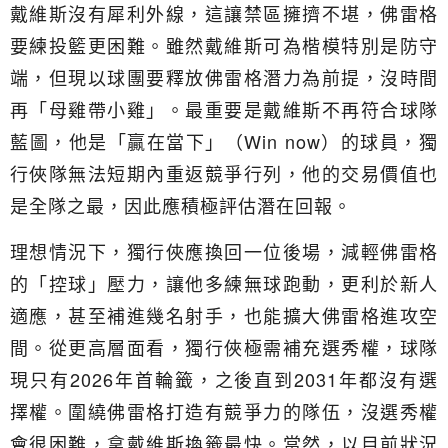
戴維斯沒有犀利外線，這讓禁區擁擠不堪，佛雷格
要練投籃更困難。雖然戴維斯可為楷模特別是防守
端，但現以球團要釋放佛雷格潛力為前提，沒時間
再「母雞帶小雞」。最重要是戴維斯不再符合球隊
藍圖，他是「贏在當下」（Win now）的球員，獨
行俠隊無法短期內重返競爭行列，他的交易價值也
是全隊之最，因此應積極評估潛在回報。
理想情況下，獨行俠應換回一位後場，減輕佛雷格
的「控球」壓力，讓他多練無球跑動，更利於新人
適應，甚至補進幾名射手，也能擴大佛雷格進攻空
間。從更高層面看，獨行俠極需補充選秀權，球隊
現只有2026年首輪籤，之後直到2031年都沒有選
擇權。圍繞佛雷格打造有競爭力的隊伍，沒選秀權
會很困難，拿戴維斯換籤最快。當然，以目前狀況