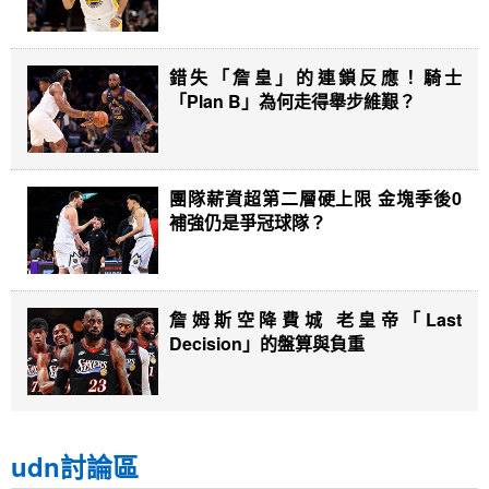
錯失「詹皇」的連鎖反應！騎士
「Plan B」為何走得舉步維艱？
團隊薪資超第二層硬上限 金塊季後0
補強仍是爭冠球隊？
詹姆斯空降費城 老皇帝「Last
Decision」的盤算與負重
udn討論區