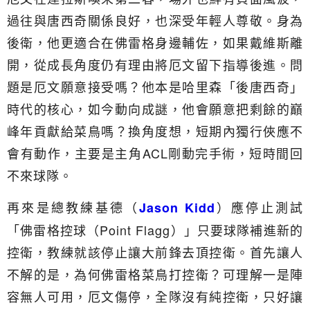
過往與唐西奇關係良好，也深受年輕人尊敬。身為
後衛，他更適合在佛雷格身邊輔佐，如果戴維斯離
開，從成長角度仍有理由將厄文留下指導後進。問
題是厄文願意接受嗎？他本是哈里森「後唐西奇」
時代的核心，如今動向成謎，他會願意把剩餘的巔
峰年貢獻給菜鳥嗎？換角度想，短期內獨行俠應不
會有動作，主要是主角ACL剛動完手術，短時間回
不來球隊。
再來是總教練基德（
）應停止測試
Jason Kidd
「佛雷格控球（Point Flagg）」只要球隊補進新的
控衛，教練就該停止讓大前鋒去頂控衛。首先讓人
不解的是，為何佛雷格菜鳥打控衛？可理解一是陣
容無人可用，厄文傷停，全隊沒有純控衛，只好讓