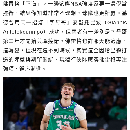
佛雷格「下海」，一邊適應NBA強度還要一邊學當
控衛，結果你知道非常不理想，球隊也更難贏。基
德曾用同一招幫「字母哥」安戴托昆波（Giannis
Antetokounmpo）成功，但兩者有一差別是字母哥
第二年才開始兼職控衛。佛雷格也許哪天能適應，
這轉變，但現在還不到時候，其實這全因哈里森打
造的陣型與期望綑綁，現獨行俠隊應讓佛雷格專注
強項、循序漸進。