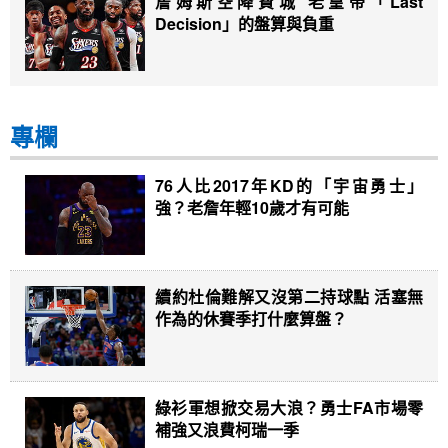
詹姆斯空降費城 老皇帝「Last
Decision」的盤算與負重
專欄
76人比2017年KD的「宇宙勇士」
強？老詹年輕10歲才有可能
續約杜倫難解又沒第二持球點 活塞無
作為的休賽季打什麼算盤？
綠衫軍想掀交易大浪？勇士FA市場零
補強又浪費柯瑞一季