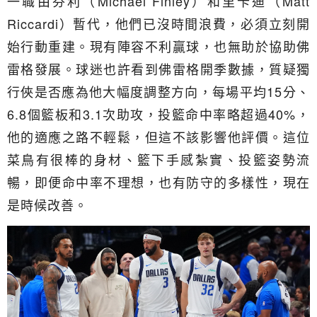
一職由芬利（Michael Finley）和里卡迪（Matt
Riccardi）暫代，他們已沒時間浪費，必須立刻開
始行動重建。現有陣容不利贏球，也無助於協助佛
雷格發展。球迷也許看到佛雷格開季數據，質疑獨
行俠是否應為他大幅度調整方向，每場平均15分、
6.8個籃板和3.1次助攻，投籃命中率略超過40%，
他的適應之路不輕鬆，但這不該影響他評價。這位
菜鳥有很棒的身材、籃下手感紮實、投籃姿勢流
暢，即便命中率不理想，也有防守的多樣性，現在
是時候改善。