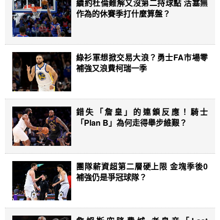
續約杜倫難解又沒第二持球點 活塞無
作為的休賽季打什麼算盤？
綠衫軍想掀交易大浪？勇士FA市場零
補強又浪費柯瑞一季
錯失「詹皇」的連鎖反應！騎士
「Plan B」為何走得舉步維艱？
團隊薪資超第二層硬上限 金塊季後0
補強仍是爭冠球隊？