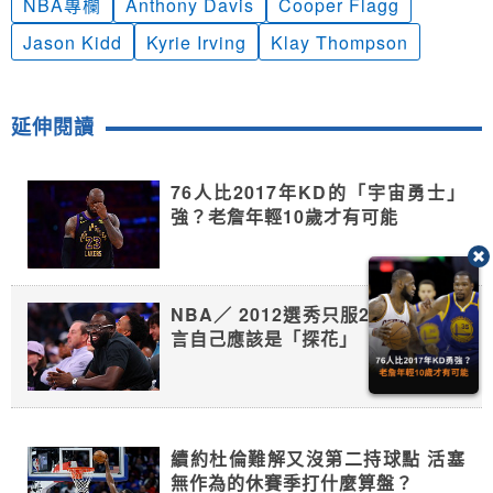
NBA專欄
Anthony Davis
Cooper Flagg
Jason Kidd
Kyrie Irving
Klay Thompson
延伸閱讀
76人比2017年KD的「宇宙勇士」
強？老詹年輕10歲才有可能
NBA／ 2012選秀只服2人！格林直
言自己應該是「探花」
續約杜倫難解又沒第二持球點 活塞
無作為的休賽季打什麼算盤？