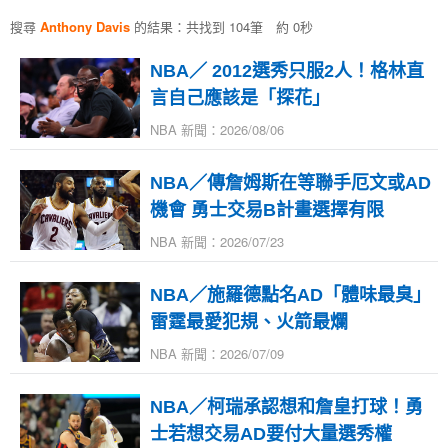
搜尋
Anthony Davis
的結果：共找到 104筆 約 0秒
NBA／ 2012選秀只服2人！格林直
言自己應該是「探花」
NBA 新聞：2026/08/06
NBA／傳詹姆斯在等聯手厄文或AD
機會 勇士交易B計畫選擇有限
NBA 新聞：2026/07/23
NBA／施羅德點名AD「體味最臭」
雷霆最愛犯規、火箭最爛
NBA 新聞：2026/07/09
NBA／柯瑞承認想和詹皇打球！勇
士若想交易AD要付大量選秀權