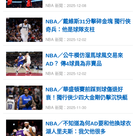
NBA 新聞：2025-12-08
NBA／戴維斯31分擊碎金塊 獨行俠
奇兵：他是球隊支柱
NBA 新聞：2025-12-02
NBA／公牛模仿溜馬球風交易來
AD？ 傳4球員為非賣品
NBA 新聞：2025-12-02
NBA／華盛頓賽前踩到球傷退好
衰！獨行俠少四大金剛仍擊沉快艇
NBA 新聞：2025-11-30
NBA／不知道為何AD要和他換球衣
湖人里夫斯：我欠他很多