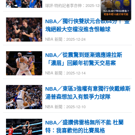
球評-特約記者李亦伸：2025-12-26
NBA／獨行俠雙狀元合砍64分！ 金
塊絕殺大空檔沒進含恨輸球
NBA 新聞：2025-12-24
NBA／從震驚到逐漸適應達拉斯
「濃眉」回顧年初驚天交易案
NBA 新聞：2025-12-14
NBA／東區3強權有意獨行俠戴維斯
湯普森想加入有競爭力球隊
NBA 新聞：2025-12-10
NBA／盛讚佛雷格無所不能 杜蘭
特：我喜歡他的比賽風格