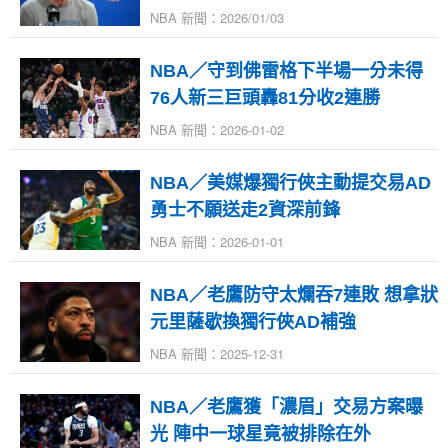
NBA 新聞：2026/01/03
NBA／守到佛雷格下半場一分未得
76人新三巨頭轟81分收2連勝
NBA 新聞：2026-01-02
NBA／美媒爆獨行俠主動提交易AD
勇士不願送走2資深前鋒
NBA 新聞：2026-01-01
NBA／老鷹防守太爛吞7連敗 想拿狀
元里薩歇換獨行俠AD補強
NBA 新聞：2025-12-31
NBA／老鷹獲「濃眉」交易方案曝
光 陣中一球星竟被排除在外