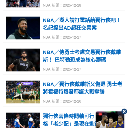
NBA 新聞：2025-12-28
NBA／湖人請打電話給獨行俠吧！
名記提出AD超狂交易案
NBA 新聞：2025-12-27
NBA／傳勇士考慮交易獨行俠戴維
斯！ 巴特勒恐成為核心籌碼
NBA 新聞：2025-12-27
NBA／獨行俠戴維斯又傷退 勇士老
將霍福特爆發耶誕大戰奪勝
NBA 新聞：2025-12-26
獨行俠兩條時間軸可行！AD+佛雷
格「老少配」是現在進行式