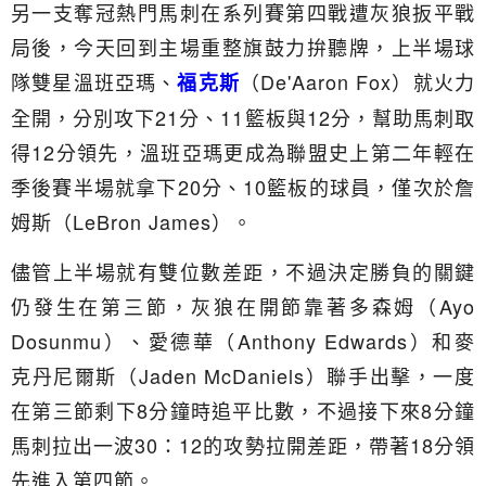
另一支奪冠熱門馬刺在系列賽第四戰遭灰狼扳平戰
局後，今天回到主場重整旗鼓力拚聽牌，上半場球
隊雙星溫班亞瑪、
（De'Aaron Fox）就火力
福克斯
全開，分別攻下21分、11籃板與12分，幫助馬刺取
得12分領先，溫班亞瑪更成為聯盟史上第二年輕在
季後賽半場就拿下20分、10籃板的球員，僅次於詹
姆斯（LeBron James）。
儘管上半場就有雙位數差距，不過決定勝負的關鍵
仍發生在第三節，灰狼在開節靠著多森姆（Ayo
Dosunmu）、愛德華（Anthony Edwards）和麥
克丹尼爾斯（Jaden McDaniels）聯手出擊，一度
在第三節剩下8分鐘時追平比數，不過接下來8分鐘
馬刺拉出一波30：12的攻勢拉開差距，帶著18分領
先進入第四節。