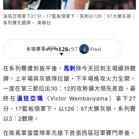
溫班亞瑪拿下27分、17籃板領軍下，馬刺以126：97大勝灰狼，
系列賽先聽牌。 美聯社
126
:
97
本場賽事
Final
在系列賽遭到扳平後，
隊今天回到主場續拚聽
馬刺
牌，上半場與灰狼隊拉鋸，下半場進攻火力全開，
一度在第三節拉出30：12的攻勢擴大領先差距，最
終在
（Victor Wembanyama）拿下27
溫班亞瑪
分、17籃板領軍下，以126：97大勝灰狼，系列賽
以3：2聽牌。
在衛冕軍雷霆隊率先搶下首張西區冠軍賽門票後，