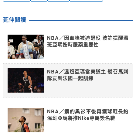
延伸閱讀
NBA／因血栓被迫退役 波許提醒溫
班亞瑪按時服藥重要性
NBA／溫班亞瑪當東道主 號召馬刺
隊友到法國一起訓練
NBA／續約黑衫軍後再獲球鞋長約
溫班亞瑪將推Nike專屬簽名鞋