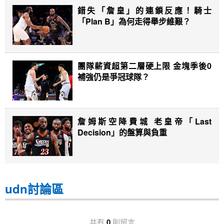
錯失「詹皇」的連鎖反應！騎士
「Plan B」為何走得舉步維艱？
團隊薪資超第二層硬上限 金塊季後0
補強仍是爭冠球隊？
詹姆斯空降費城 老皇帝「Last
Decision」的盤算與負重
udn討論區
共有
0
則留言