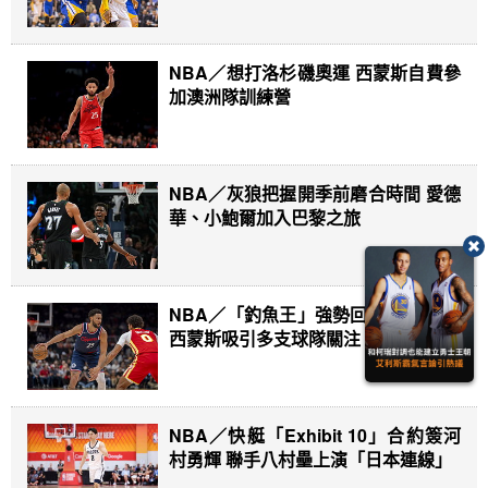
NBA／想打洛杉磯奧運 西蒙斯自費參
加澳洲隊訓練營
NBA／灰狼把握開季前磨合時間 愛德
華、小鮑爾加入巴黎之旅
NBA／「釣魚王」強勢回歸？ 美媒曝
西蒙斯吸引多支球隊關注
NBA／快艇「Exhibit 10」合約簽河
村勇輝 聯手八村壘上演「日本連線」