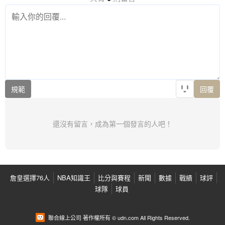
規範
回覆
還沒有留言，成為第一個發言的人吧！
詹皇選擇76人
NBA知識王
比分與賽程
新聞
數據
戰績
球評
球隊
球員
聯合線上公司 著作權所有 © udn.com All Rights Reserved.