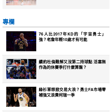
專欄
76人比2017年KD的「宇宙勇士」
強？老詹年輕10歲才有可能
續約杜倫難解又沒第二持球點 活塞無
作為的休賽季打什麼算盤？
綠衫軍想掀交易大浪？勇士FA市場零
補強又浪費柯瑞一季