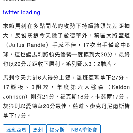
twitter loading...
末節馬刺在多點開花的攻勢下持續將領先差距擴
大，反觀灰狼今天除了愛德華外，禁區大將藍道
（Julius Randle）手感不佳，17次出手僅命中6
球，這也讓馬刺將領先優勢一度擴到大30分，最終
也以29分差距收下勝利，系列賽以3：2聽牌。
馬刺今天共計6人得分上雙，溫班亞瑪拿下27分、
17籃板、3阻攻，年度第六人強森（Keldon
Johnson）則有21分，福克斯18分，卡瑟爾17分；
灰狼則以愛德華20分最佳，藍道、麥克丹尼爾斯皆
拿下17分。
溫班亞瑪
馬刺
福克斯
NBA季後賽