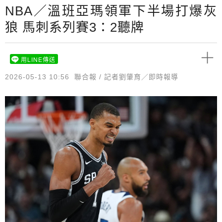
NBA／溫班亞瑪領軍下半場打爆灰
狼 馬刺系列賽3：2聽牌
用LINE傳送
2026-05-13 10:56
聯合報 / 記者劉肇育／即時報導