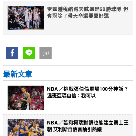
雷霆避稅縮減天賦還是60勝球隊 但
奪冠除了帶天命還要靠好運
最新文章
NBA／挑戰張伯倫單場100分神話？
溫班亞瑪自信：我可以
NBA／若和柯瑞對調也能建立勇士王
朝 艾利斯自信言論引熱議