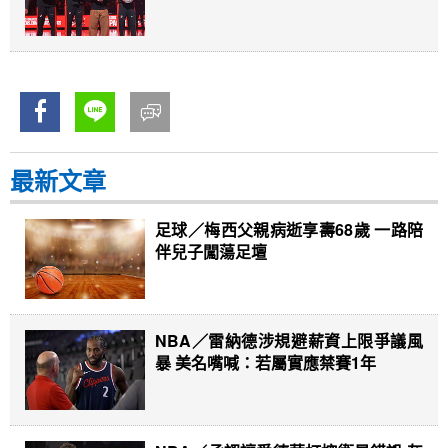
最新文章
足球／梅西父親病逝享壽68歲 一路陪
伴兒子闖蕩足壇
NBA／雷納德涉規避薪資上限爭議風
暴 美名嘴喊：若屬實應禁賽1年