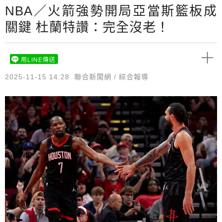
NBA／火箭強勢開局亞當斯籃板成
關鍵 杜蘭特讚：完全沒老！
用LINE傳送
2025-11-15 14:28
聯合新聞網 / 綜合報導