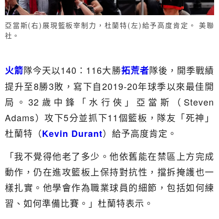
亞當斯(右)展現籃板宰制力，杜蘭特(左)給予高度肯定。 美聯
社。
隊今天以140：116大勝
隊後，開季戰績
火箭
拓荒者
提升至8勝3敗，寫下自2019-20年球季以來最佳開
局。32歲中鋒「水行俠」亞當斯（Steven
Adams）攻下5分並抓下11個籃板，隊友「死神」
杜蘭特（
）給予高度肯定。
Kevin Durant
「我不覺得他老了多少。他依舊能在禁區上方完成
動作，仍在進攻籃板上保持對抗性，擋拆掩護也一
樣扎實。他學會作為職業球員的細節，包括如何練
習、如何準備比賽。」杜蘭特表示。