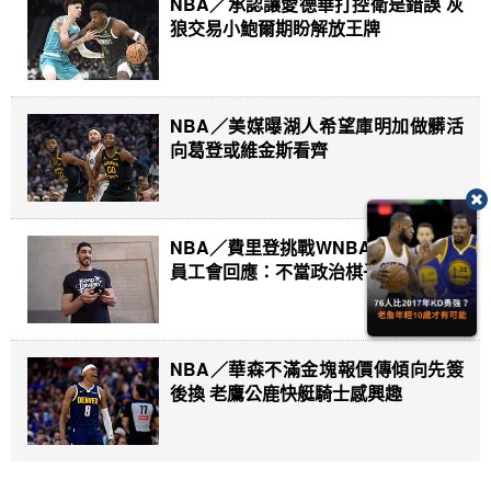
NBA／承認讓愛德華打控衛是錯誤 灰
狼交易小鮑爾期盼解放王牌
NBA／美媒曝湖人希望庫明加做髒活
向葛登或維金斯看齊
NBA／費里登挑戰WNBA規則界線 球
員工會回應：不當政治棋子
NBA／華森不滿金塊報價傳傾向先簽
後換 老鷹公鹿快艇騎士感興趣