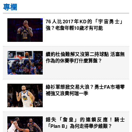
專欄
76人比2017年KD的「宇宙勇士」
強？老詹年輕10歲才有可能
續約杜倫難解又沒第二持球點 活塞無
作為的休賽季打什麼算盤？
綠衫軍想掀交易大浪？勇士FA市場零
補強又浪費柯瑞一季
錯失「詹皇」的連鎖反應！騎士
「Plan B」為何走得舉步維艱？