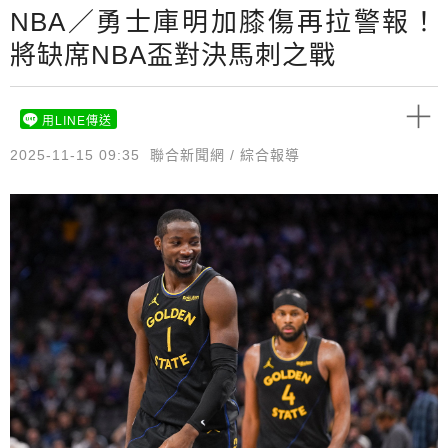
NBA／勇士庫明加膝傷再拉警報！
將缺席NBA盃對決馬刺之戰
用LINE傳送
2025-11-15 09:35
聯合新聞網 / 綜合報導