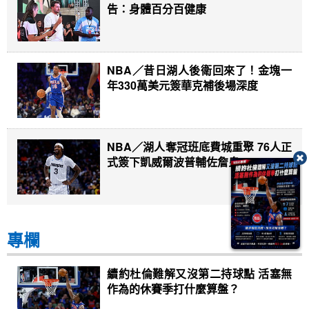
告：身體百分百健康
NBA／昔日湖人後衛回來了！金塊一
年330萬美元簽華克補後場深度
NBA／湖人奪冠班底費城重聚 76人正
式簽下凱威爾波普輔佐詹皇
專欄
續約杜倫難解又沒第二持球點 活塞無
作為的休賽季打什麼算盤？