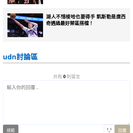
湖人不惜梭哈也要得手 凱斯勒是唐西
奇遇過最好禁區搭檔！
udn討論區
共有
0
則留言
規範
回覆