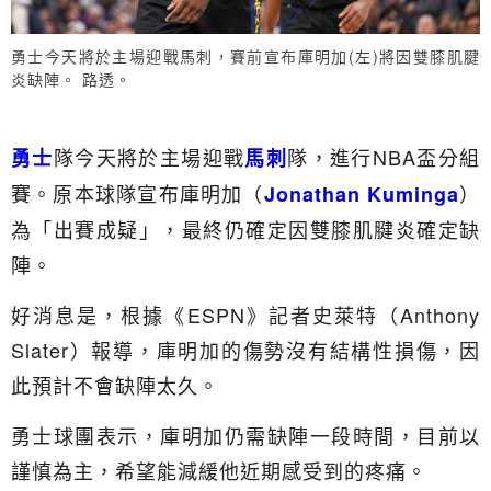
勇士今天將於主場迎戰馬刺，賽前宣布庫明加(左)將因雙膝肌腱
炎缺陣。 路透。
隊今天將於主場迎戰
隊，進行NBA盃分組
勇士
馬刺
賽。原本球隊宣布庫明加（
）
Jonathan Kuminga
為「出賽成疑」，最終仍確定因雙膝肌腱炎確定缺
陣。
好消息是，根據《ESPN》記者史萊特（Anthony
Slater）報導，庫明加的傷勢沒有結構性損傷，因
此預計不會缺陣太久。
勇士球團表示，庫明加仍需缺陣一段時間，目前以
謹慎為主，希望能減緩他近期感受到的疼痛。