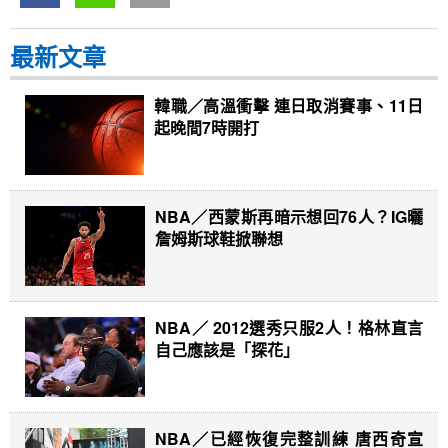
最新文章
韓職／高溫衝擊 連日取消賽事、11日
起晚間7時開打
NBA／西蒙斯再暗示想回76人？IG曬
詹姆斯球鞋掀聯想
NBA／ 2012選秀只服2人！格林直言
自己應該是「探花」
NBA／已經恢復完整訓練 唐西奇宣