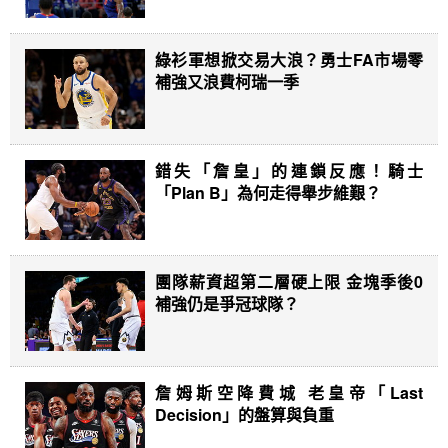
綠衫軍想掀交易大浪？勇士FA市場零
補強又浪費柯瑞一季
錯失「詹皇」的連鎖反應！騎士
「Plan B」為何走得舉步維艱？
團隊薪資超第二層硬上限 金塊季後0
補強仍是爭冠球隊？
詹姆斯空降費城 老皇帝「Last
Decision」的盤算與負重