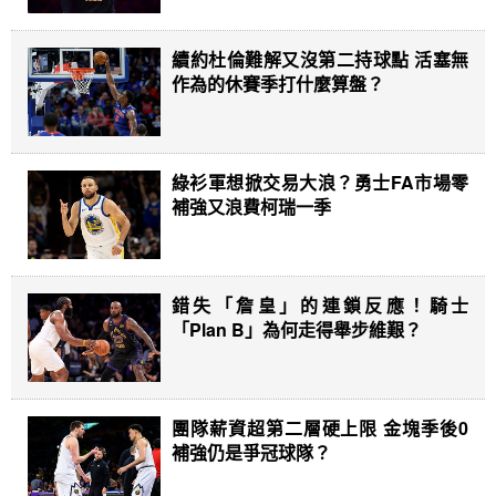
續約杜倫難解又沒第二持球點 活塞無
作為的休賽季打什麼算盤？
綠衫軍想掀交易大浪？勇士FA市場零
補強又浪費柯瑞一季
錯失「詹皇」的連鎖反應！騎士
「Plan B」為何走得舉步維艱？
團隊薪資超第二層硬上限 金塊季後0
補強仍是爭冠球隊？