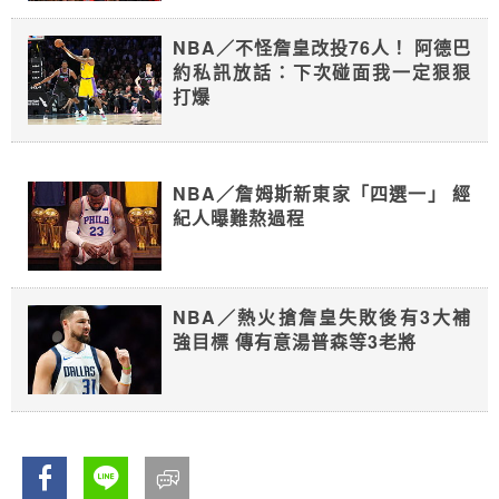
NBA／不怪詹皇改投76人！ 阿德巴
約私訊放話：下次碰面我一定狠狠
打爆
NBA／詹姆斯新東家「四選一」 經
紀人曝難熬過程
NBA／熱火搶詹皇失敗後有3大補
強目標 傳有意湯普森等3老將