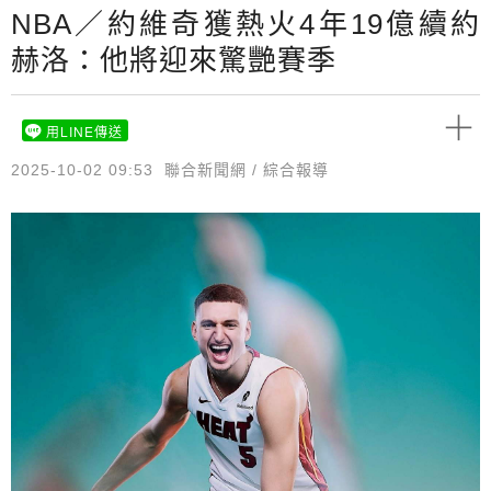
NBA／約維奇獲熱火4年19億續約
赫洛：他將迎來驚艷賽季
用LINE傳送
2025-10-02 09:53
聯合新聞網 / 綜合報導