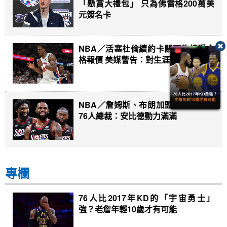
「懸賞大禮包」 只為佛雷格200萬美
元簽名卡
NBA／活塞杜倫續約卡關可能接受合
格報價 美媒警告：對生涯等同判死刑
NBA／詹姆斯、布朗加盟助點然鬥志
76人總裁：安比德動力滿滿
專欄
76人比2017年KD的「宇宙勇士」
強？老詹年輕10歲才有可能