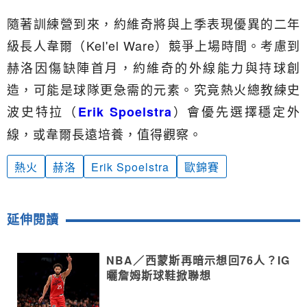
隨著訓練營到來，約維奇將與上季表現優異的二年
級長人韋爾（Kel'el Ware）競爭上場時間。考慮到
赫洛因傷缺陣首月，約維奇的外線能力與持球創
造，可能是球隊更急需的元素。究竟熱火總教練史
波史特拉（
）會優先選擇穩定外
Erik Spoelstra
線，或韋爾長遠培養，值得觀察。
熱火
赫洛
Erik Spoelstra
歐錦賽
延伸閱讀
NBA／西蒙斯再暗示想回76人？IG
曬詹姆斯球鞋掀聯想