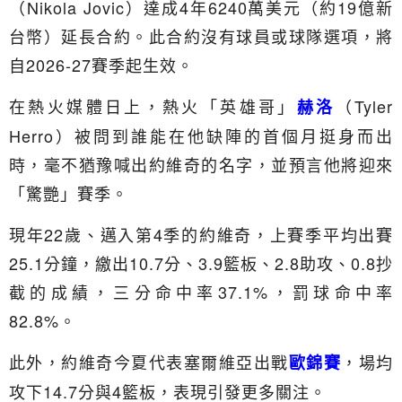
（Nikola Jovic）達成4年6240萬美元（約19億新
台幣）延長合約。此合約沒有球員或球隊選項，將
自2026-27賽季起生效。
在熱火媒體日上，熱火「英雄哥」
（Tyler
赫洛
Herro）被問到誰能在他缺陣的首個月挺身而出
時，毫不猶豫喊出約維奇的名字，並預言他將迎來
「驚艷」賽季。
現年22歲、邁入第4季的約維奇，上賽季平均出賽
25.1分鐘，繳出10.7分、3.9籃板、2.8助攻、0.8抄
截的成績，三分命中率37.1%，罰球命中率
82.8%。
此外，約維奇今夏代表塞爾維亞出戰
，場均
歐錦賽
攻下14.7分與4籃板，表現引發更多關注。