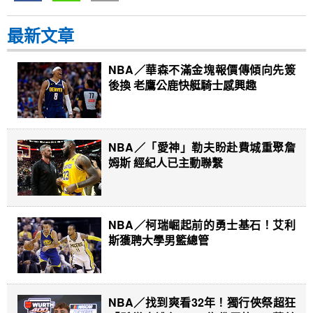
最新文章
NBA／華森不滿金塊報價傳傾向先簽
後換 老鷹公鹿快艇騎士感興趣
NBA／「愛神」勒夫盼赴費城重聚詹
姆斯 經紀人已主動聯繫
NBA／柯瑞崛起前的勇士基石！艾利
斯獲聘大學男籃總管
NBA／找到爽看32年！獨行俠祭超狂