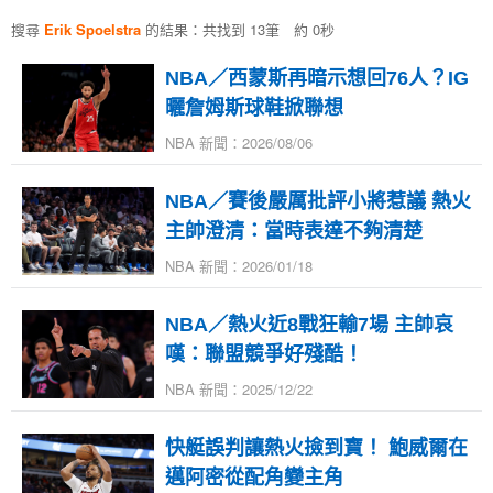
搜尋
Erik Spoelstra
的結果：共找到 13筆 約 0秒
NBA／西蒙斯再暗示想回76人？IG
曬詹姆斯球鞋掀聯想
NBA 新聞：2026/08/06
NBA／賽後嚴厲批評小將惹議 熱火
主帥澄清：當時表達不夠清楚
NBA 新聞：2026/01/18
NBA／熱火近8戰狂輸7場 主帥哀
嘆：聯盟競爭好殘酷！
NBA 新聞：2025/12/22
快艇誤判讓熱火撿到寶！ 鮑威爾在
邁阿密從配角變主角