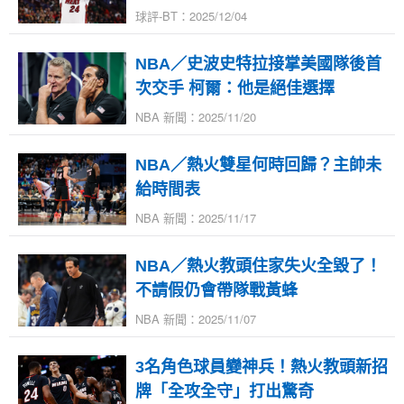
球評-BT：2025/12/04
NBA／史波史特拉接掌美國隊後首
次交手 柯爾：他是絕佳選擇
NBA 新聞：2025/11/20
NBA／熱火雙星何時回歸？主帥未
給時間表
NBA 新聞：2025/11/17
NBA／熱火教頭住家失火全毀了！
不請假仍會帶隊戰黃蜂
NBA 新聞：2025/11/07
3名角色球員變神兵！熱火教頭新招
牌「全攻全守」打出驚奇