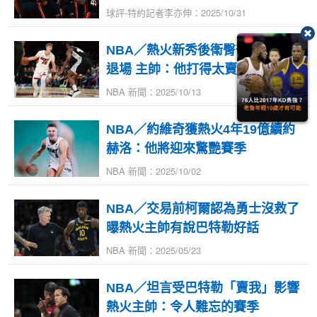
球評-特約記者李亦伸：2025/10/31
NBA／熱火新秀後衛臀部傷勢提前
退場 主帥：他打得太賣力
NBA 新聞：2025/10/13
NBA／約維奇獲熱火4年19億續約
赫洛：他將迎來驚艷賽季
NBA 新聞：2025/10/02
NBA／交易前柯爾認為勇士沒救了
曝熱火主帥有說巴特勒好話
NBA 新聞：2025/05/23
NBA／坦言受巴特勒「賣我」影響
熱火主帥：令人難忘的賽季