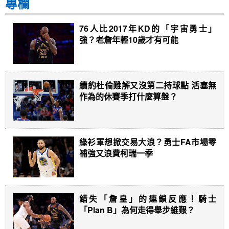
專欄
76人比2017年KD的「宇宙勇士」
強？老詹年輕10歲才有可能
續約杜倫難解又沒第二持球點 活塞無
作為的休賽季打什麼算盤？
綠衫軍想掀交易大浪？勇士FA市場零
補強又浪費柯瑞一季
錯失「詹皇」的連鎖反應！騎士
「Plan B」為何走得舉步維艱？