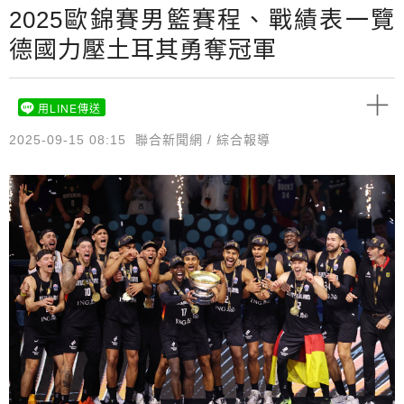
2025歐錦賽男籃賽程、戰績表一覽
德國力壓土耳其勇奪冠軍
用LINE傳送
2025-09-15 08:15
聯合新聞網 / 綜合報導