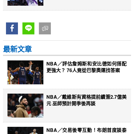
最新文章
NBA／評估詹姆斯和安比德如何搭配
更強大？ 76人竟從巴黎奧運找答案
NBA／戴維斯有資格提前續簽2.7億美
元 巫師預計開季後再談
NBA／交易後零互動！布朗首度談泰