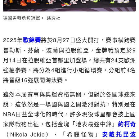
德國男籃勇奪冠軍。 路透社
2025年
將於8月27日盛大開打，賽事橫跨賽
歐錦賽
普勒斯、芬蘭、波蘭與拉脫維亞，金牌戰預定於9
月14日在拉脫維亞首都里加登場。總共有24支歐洲
強權參賽，將分為4組進行小組循環賽，分組前4名
將晉級16強展開淘汰賽。
雖然本屆賽事與奧運資格無關，但對於各國球迷來
說，這依然是一場國與國之間激烈對抗，特別是在
NBA日益全球化的時代，許多現役球星都會披上國
家隊戰袍出征，包括金塊「地表最強中鋒」
約柯奇
（Nikola Jokic）、「希臘怪物」
安戴托昆波