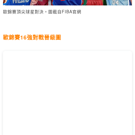
歐錦賽頂尖球星對決。圖截自FIBA官網
歐錦賽16強對戰晉級圖