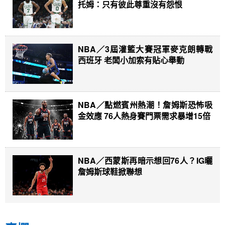
托姆：只有彼此尊重沒有怨恨
NBA／3屆灌籃大賽冠軍麥克朗轉戰
西班牙 老闆小加索有貼心舉動
NBA／點燃賓州熱潮！詹姆斯恐怖吸
金效應 76人熱身賽門票需求暴增15倍
NBA／西蒙斯再暗示想回76人？IG曬
詹姆斯球鞋掀聯想