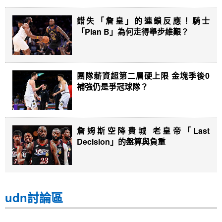
錯失「詹皇」的連鎖反應！騎士
「Plan B」為何走得舉步維艱？
團隊薪資超第二層硬上限 金塊季後0
補強仍是爭冠球隊？
詹姆斯空降費城 老皇帝「Last
Decision」的盤算與負重
udn討論區