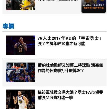
專欄
76人比2017年KD的「宇宙勇士」
強？老詹年輕10歲才有可能
續約杜倫難解又沒第二持球點 活塞無
作為的休賽季打什麼算盤？
綠衫軍想掀交易大浪？勇士FA市場零
補強又浪費柯瑞一季