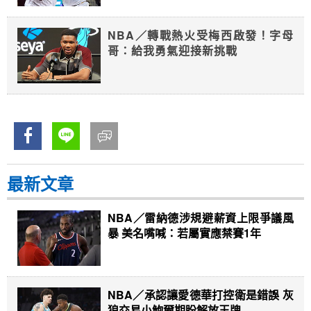
NBA／轉戰熱火受梅西啟發！字母
哥：給我勇氣迎接新挑戰
最新文章
NBA／雷納德涉規避薪資上限爭議風
暴 美名嘴喊：若屬實應禁賽1年
NBA／承認讓愛德華打控衛是錯誤 灰
狼交易小鮑爾期盼解放王牌