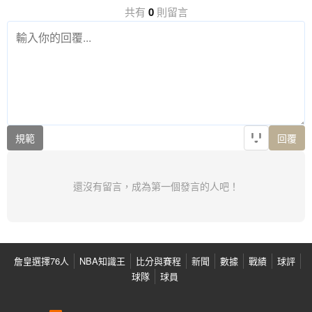
共有
0
則留言
規範
回覆
還沒有留言，成為第一個發言的人吧！
詹皇選擇76人
NBA知識王
比分與賽程
新聞
數據
戰績
球評
球隊
球員