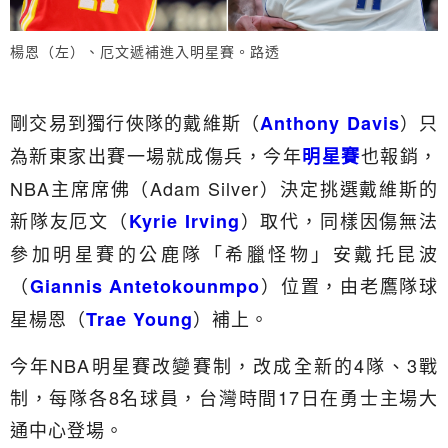
楊恩（左）、厄文遞補進入明星賽。路透
剛交易到獨行俠隊的戴維斯（
）只
Anthony Davis
為新東家出賽一場就成傷兵，今年
也報銷，
明星賽
NBA主席席佛（Adam Silver）決定挑選戴維斯的
新隊友厄文（
）取代，同樣因傷無法
Kyrie Irving
參加明星賽的公鹿隊「希臘怪物」安戴托昆波
（
）位置，由老鷹隊球
Giannis Antetokounmpo
星楊恩（
）補上。
Trae Young
今年NBA明星賽改變賽制，改成全新的4隊、3戰
制，每隊各8名球員，台灣時間17日在勇士主場大
通中心登場。