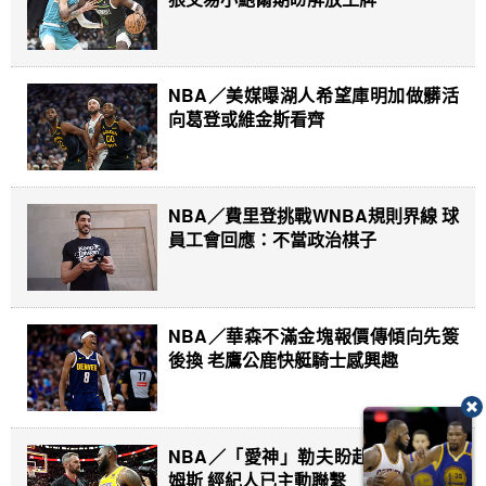
NBA／美媒曝湖人希望庫明加做髒活
向葛登或維金斯看齊
NBA／費里登挑戰WNBA規則界線 球
員工會回應：不當政治棋子
NBA／華森不滿金塊報價傳傾向先簽
後換 老鷹公鹿快艇騎士感興趣
NBA／「愛神」勒夫盼赴費城重聚詹
姆斯 經紀人已主動聯繫