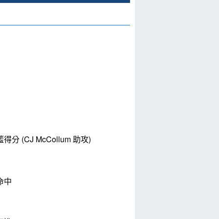
籃得分 (CJ McCollum 助攻)
罰命中