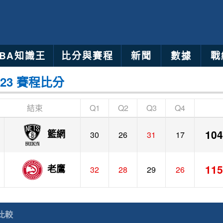
NBA知識王
比分與賽程
新聞
數據
戰
2-23 賽程比分
結束
Q1
Q2
Q3
Q4
104
籃網
30
26
31
17
115
老鷹
32
28
29
26
比較