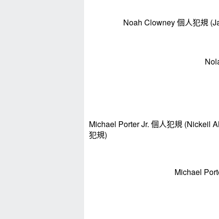
Noah Clowney 個人犯規 (J
No
Michael Porter Jr. 個人犯規 (Nickeil 
犯規)
Michael P