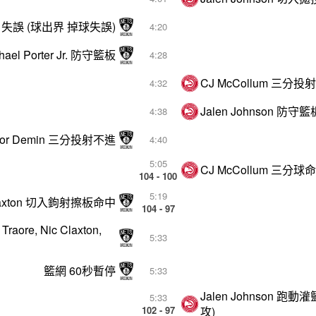
ore 失誤 (球出界 掉球失誤)
4:20
hael Porter Jr. 防守籃板
4:28
CJ McCollum 三分投
4:32
Jalen Johnson 防守籃
4:38
gor Demin 三分投射不進
4:40
5:05
CJ McCollum 三分球命中
104 - 100
5:19
Claxton 切入鉤射擦板命中
104 - 97
aore, Nic Claxton,
5:33
籃網 60秒暫停
5:33
Jalen Johnson 跑動灌籃得
5:33
102 - 97
攻)