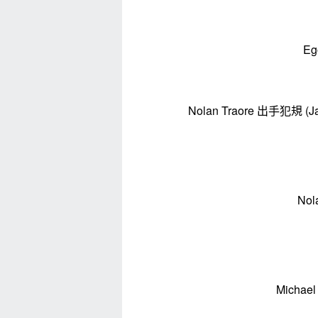
E
Nolan Traore 出手犯規 (J
No
Michae