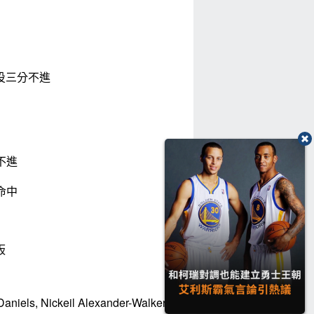
動跳投三分不進
罰不進
罰命中
板
els, Nickeil Alexander-Walker, CJ