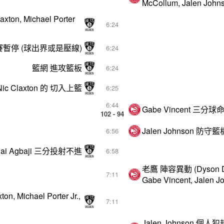
McCollum, Jalen John
ton, Michael Porter
6:24
賽暫停 (球出界或是壓線)
6:24
籃網 進攻籃板
6:24
Nic Claxton 的 切入上籃
6:25
6:44
Gabe Vincent 三分球命中 
102 - 94
Jalen Johnson 防守籃
6:56
hai Agbaji 三分投射不進
6:58
老鷹 陣容異動 (Dyson Dani
7:11
Gabe Vincent, Jalen 
, Michael Porter Jr.,
7:11
Jalen Johnson 個人犯