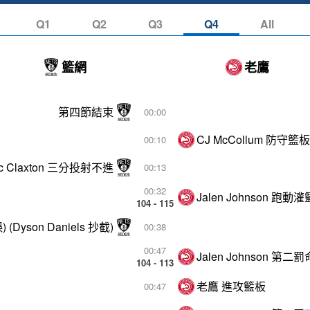
Q1
Q2
Q3
Q4
All
籃網
老鷹
第四節結束
00:00
CJ McCollum 防守籃板
00:10
ic Claxton 三分投射不進
00:13
00:32
Jalen Johnson 跑動灌
104 - 115
 (Dyson Daniels 抄截)
00:38
00:47
Jalen Johnson 第二
104 - 113
老鷹 進攻籃板
00:47