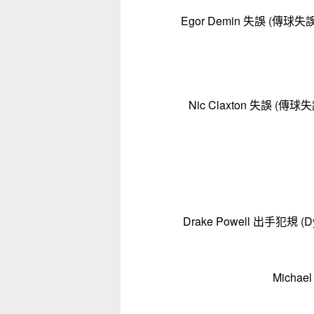
Egor Demin 失誤 (傳球失誤)
Nic Claxton 失誤 (傳球失
Drake Powell 出手犯規 (D
Michae