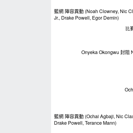
籃網 陣容異動 (Noah Clowney, Nic Clax
Jr., Drake Powell, Egor Demin)
比
Onyeka Okongwu 封阻 
Oc
籃網 陣容異動 (Ochai Agbaji, Nic Claxton
Drake Powell, Terance Mann)