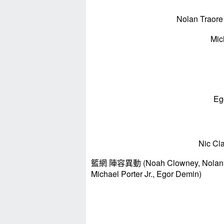
Nolan Tra
Mic
E
Nic 
籃網 陣容異動 (Noah Clowney, Nolan Tr
Michael Porter Jr., Egor Demin)