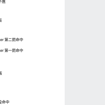
罰不進
板
Walker 第二罰命中
Walker 第一罰命中
板
跳投命中