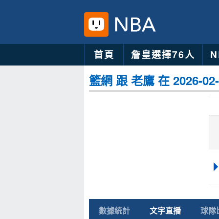
首頁
詹皇選擇76人
籃網 跟 老鷹 在 2026-0
數據統計
文字直播
球隊