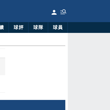
績
球評
球隊
球員