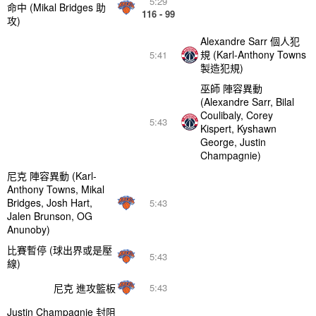
5:29
命中 (Mikal Bridges 助
116 - 99
攻)
Alexandre Sarr 個人犯
規 (Karl-Anthony Towns
5:41
製造犯規)
巫師 陣容異動
(Alexandre Sarr, Bilal
Coulibaly, Corey
5:43
Kispert, Kyshawn
George, Justin
Champagnie)
尼克 陣容異動 (Karl-
Anthony Towns, Mikal
Bridges, Josh Hart,
5:43
Jalen Brunson, OG
Anunoby)
比賽暫停 (球出界或是壓
5:43
線)
尼克 進攻籃板
5:43
Justin Champagnie 封阻