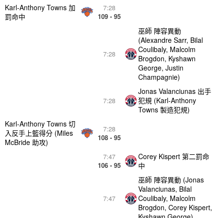
Karl-Anthony Towns 加
7:28
罰命中
109 - 95
巫師 陣容異動
(Alexandre Sarr, Bilal
Coulibaly, Malcolm
7:28
Brogdon, Kyshawn
George, Justin
Champagnie)
Jonas Valanciunas 出手
犯規 (Karl-Anthony
7:28
Towns 製造犯規)
Karl-Anthony Towns 切
7:28
入反手上籃得分 (Miles
108 - 95
McBride 助攻)
Corey Kispert 第二罰命
7:47
106 - 95
中
巫師 陣容異動 (Jonas
Valanciunas, Bilal
Coulibaly, Malcolm
7:47
Brogdon, Corey Kispert,
Kyshawn George)