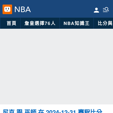
首頁
詹皇選擇76人
NBA知識王
比分與
尼克 跟 巫師 在 2024-12-31 賽程比分