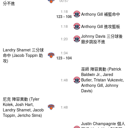
00:57
分不進
1:18
Anthony Gill 補籃命中
123 - 106
Anthony Gill 進攻籃板
1:18
Johnny Davis 三分球後
1:20
撤步跳投不進
Landry Shamet 三分球
1:34
命中 (Jacob Toppin 助
123 - 104
攻)
巫師 陣容異動 (Patrick
Baldwin Jr., Jared
Butler, Tristan Vukcevic,
1:48
Anthony Gill, Johnny
Davis)
尼克 陣容異動 (Tyler
Kolek, Josh Hart,
1:48
Landry Shamet, Jacob
Toppin, Jericho Sims)
Justin Champagnie 個人