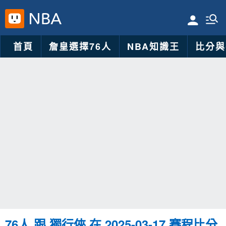
首頁
詹皇選擇76人
NBA知識王
比分與
76人 跟 獨行俠 在 2025-03-17 賽程比分