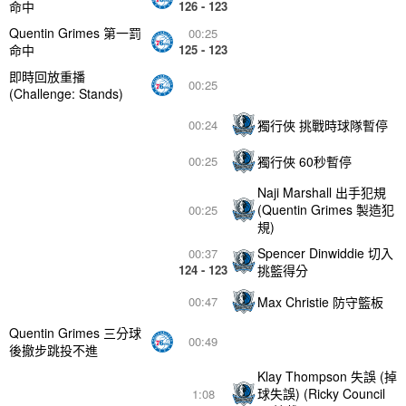
命中
126 - 123
Quentin Grimes 第一罰
00:25
命中
125 - 123
即時回放重播
00:25
(Challenge: Stands)
獨行俠 挑戰時球隊暫停
00:24
獨行俠 60秒暫停
00:25
Naji Marshall 出手犯規
(Quentin Grimes 製造犯
00:25
規)
Spencer Dinwiddie 切入
00:37
124 - 123
挑籃得分
Max Christie 防守籃板
00:47
Quentin Grimes 三分球
00:49
後撤步跳投不進
Klay Thompson 失誤 (掉
球失誤) (Ricky Council
1:08