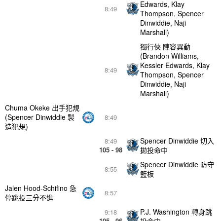
Edwards, Klay
8:49
Thompson, Spencer
Dinwiddie, Naji
Marshall)
獨行俠 陣容異動
(Brandon Williams,
Kessler Edwards, Klay
8:49
Thompson, Spencer
Dinwiddie, Naji
Marshall)
Chuma Okeke 出手犯規
(Spencer Dinwiddie 製
8:49
造犯規)
Spencer Dinwiddie 切入
8:49
105 - 98
拋投命中
Spencer Dinwiddie 防守
8:55
籃板
Jalen Hood-Schifino 急
8:57
停跳投三分不進
P.J. Washington 轉身跳
9:18
105 - 96