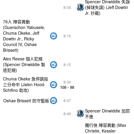
Spencer Dinwiddie 失誤
(掉球失誤) (Jeff Dowtin
8:05
Jr. 抄截)
76人 陣容異動
(Guerschon Yabusele,
Chuma Okeke, Jeff
8:15
Dowtin Jr., Ricky
Council IV, Oshae
Brissett)
Alex Reese 個人犯規
(Spencer Dinwiddie 製
8:15
造犯規)
Chuma Okeke 急停跳投
8:34
三分命中 (Jalen Hood-
108 - 98
Schifino 助攻)
Oshae Brissett 防守籃板
8:47
Spencer Dinwiddie 加罰
8:49
不進
獨行俠 陣容異動 (Max
Christie, Kessler