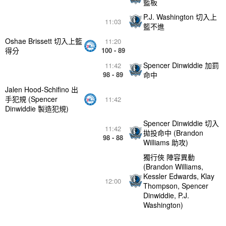
籃板
P.J. Washington 切入上
11:03
籃不進
Oshae Brissett 切入上籃
11:20
得分
100 - 89
Spencer Dinwiddie 加罰
11:42
98 - 89
命中
Jalen Hood-Schifino 出
手犯規 (Spencer
11:42
Dinwiddie 製造犯規)
Spencer Dinwiddie 切入
11:42
拋投命中 (Brandon
98 - 88
Williams 助攻)
獨行俠 陣容異動
(Brandon Williams,
Kessler Edwards, Klay
12:00
Thompson, Spencer
Dinwiddie, P.J.
Washington)