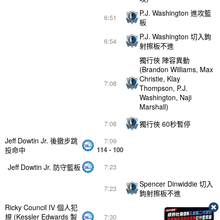
P.J. Washington 進攻籃
6:51
板
P.J. Washington 切入鉤
6:54
射擦板不進
獨行俠 陣容異動
(Brandon Williams, Max
Christie, Klay
7:08
Thompson, P.J.
Washington, Naji
Marshall)
獨行俠 60秒暫停
7:08
Jeff Dowtin Jr. 後撤步跳
7:09
投命中
114 - 100
Jeff Dowtin Jr. 防守籃板
7:23
Spencer Dinwiddie 切入
7:23
鉤射擦板不進
Ricky Council IV 個人犯
規 (Kessler Edwards 製
7:30