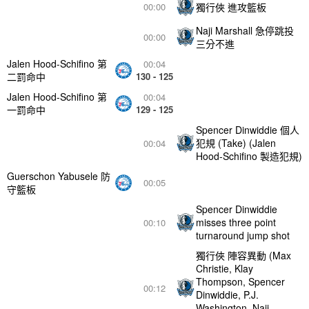
獨行俠 進攻籃板
00:00
Naji Marshall 急停跳投
00:00
三分不進
Jalen Hood-Schifino 第
00:04
二罰命中
130 - 125
Jalen Hood-Schifino 第
00:04
一罰命中
129 - 125
Spencer Dinwiddie 個人
犯規 (Take) (Jalen
00:04
Hood-Schifino 製造犯規)
Guerschon Yabusele 防
00:05
守籃板
Spencer Dinwiddie
misses three point
00:10
turnaround jump shot
獨行俠 陣容異動 (Max
Christie, Klay
Thompson, Spencer
00:12
Dinwiddie, P.J.
Washington, Naji