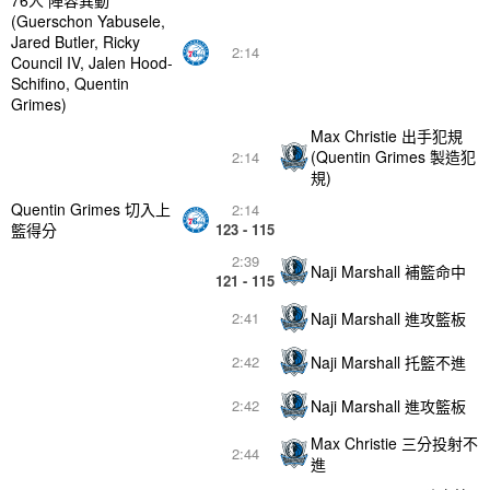
76人 陣容異動
(Guerschon Yabusele,
Jared Butler, Ricky
2:14
Council IV, Jalen Hood-
Schifino, Quentin
Grimes)
Max Christie 出手犯規
(Quentin Grimes 製造犯
2:14
規)
Quentin Grimes 切入上
2:14
籃得分
123 - 115
2:39
Naji Marshall 補籃命中
121 - 115
Naji Marshall 進攻籃板
2:41
Naji Marshall 托籃不進
2:42
Naji Marshall 進攻籃板
2:42
Max Christie 三分投射不
2:44
進