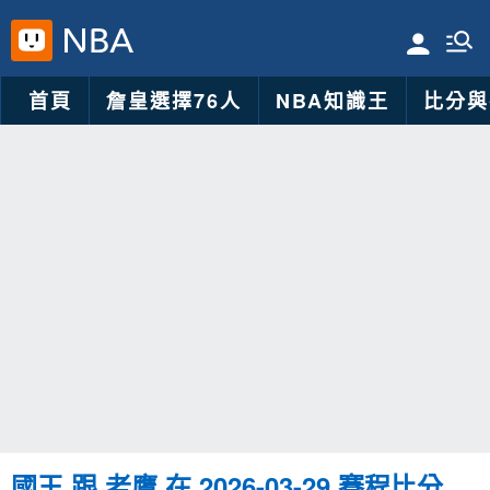
首頁
詹皇選擇76人
NBA知識王
比分與
國王 跟 老鷹 在 2026-03-29 賽程比分