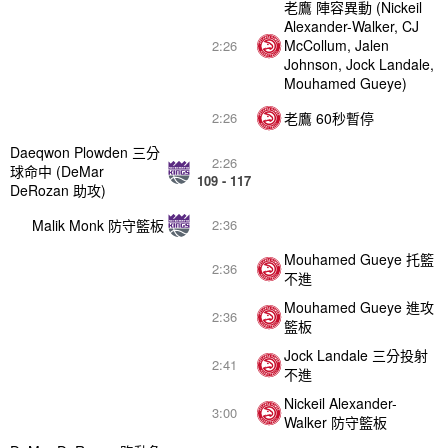
老鷹 陣容異動 (Nickeil
Alexander-Walker, CJ
McCollum, Jalen
2:26
Johnson, Jock Landale,
Mouhamed Gueye)
老鷹 60秒暫停
2:26
Daeqwon Plowden 三分
2:26
球命中 (DeMar
109 - 117
DeRozan 助攻)
Malik Monk 防守籃板
2:36
Mouhamed Gueye 托籃
2:36
不進
Mouhamed Gueye 進攻
2:36
籃板
Jock Landale 三分投射
2:41
不進
Nickeil Alexander-
3:00
Walker 防守籃板