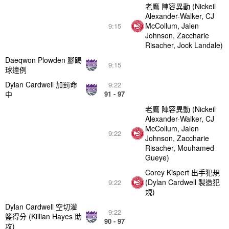
老鷹 陣容異動 (Nickeil
Alexander-Walker, CJ
McCollum, Jalen
9:15
Johnson, Zaccharie
Risacher, Jock Landale)
Daeqwon Plowden 腳踢
9:15
球違例
Dylan Cardwell 加罰命
9:22
中
91 - 97
老鷹 陣容異動 (Nickeil
Alexander-Walker, CJ
McCollum, Jalen
9:22
Johnson, Zaccharie
Risacher, Mouhamed
Gueye)
Corey Kispert 出手犯規
(Dylan Cardwell 製造犯
9:22
規)
Dylan Cardwell 空切灌
9:22
籃得分 (Killian Hayes 助
90 - 97
攻)