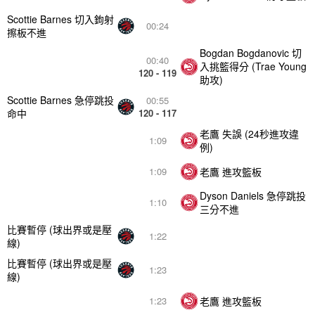
Scottie Barnes 切入鉤射
00:24
擦板不進
Bogdan Bogdanovic 切
00:40
入挑籃得分 (Trae Young
120 - 119
助攻)
Scottie Barnes 急停跳投
00:55
命中
120 - 117
老鷹 失誤 (24秒進攻違
1:09
例)
老鷹 進攻籃板
1:09
Dyson Daniels 急停跳投
1:10
三分不進
比賽暫停 (球出界或是壓
1:22
線)
比賽暫停 (球出界或是壓
1:23
線)
老鷹 進攻籃板
1:23