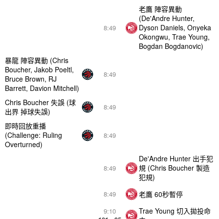
老鷹 陣容異動
(De'Andre Hunter,
Dyson Daniels, Onyeka
8:49
Okongwu, Trae Young,
Bogdan Bogdanovic)
暴龍 陣容異動 (Chris
Boucher, Jakob Poeltl,
8:49
Bruce Brown, RJ
Barrett, Davion Mitchell)
Chris Boucher 失誤 (球
8:49
出界 掉球失誤)
即時回放重播
(Challenge: Ruling
8:49
Overturned)
De'Andre Hunter 出手犯
規 (Chris Boucher 製造
8:49
犯規)
老鷹 60秒暫停
8:49
Trae Young 切入拋投命
9:10