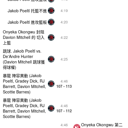
Jakob Poeltl 托籃不進
4:19
Jakob Poeltl 進攻籃板
4:20
Onyeka Okongwu 封阻
Davion Mitchell 的 切入
4:22
上籃
跳球. Jakob Poeltl vs.
De'Andre Hunter
4:25
(Davion Mitchell 跳球獲
得球權)
暴龍 陣容異動 (Jakob
Poeltl, Gradey Dick, RJ
4:46
Barrett, Davion Mitchell,
107 - 113
Scottie Barnes)
暴龍 陣容異動 (Jakob
Poeltl, Gradey Dick, RJ
4:46
Barrett, Davion Mitchell,
107 - 112
Scottie Barnes)
Onyeka Okongwu 第二
4:46