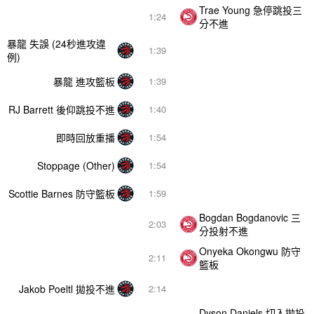
Trae Young 急停跳投三
1:24
分不進
暴龍 失誤 (24秒進攻違
1:39
例)
暴龍 進攻籃板
1:39
RJ Barrett 後仰跳投不進
1:40
即時回放重播
1:54
Stoppage (Other)
1:54
Scottie Barnes 防守籃板
1:59
Bogdan Bogdanovic 三
2:03
分投射不進
Onyeka Okongwu 防守
2:11
籃板
Jakob Poeltl 拋投不進
2:14
Dyson Daniels 切入拋投