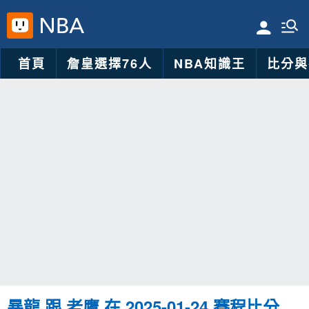
首頁
詹皇選擇76人
NBA知識王
比分與
暴龍 跟 老鷹 在 2025-01-24 賽程比分