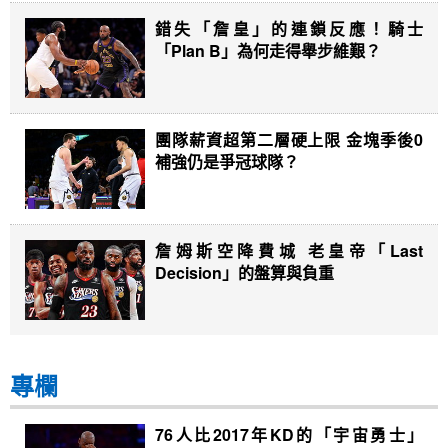
錯失「詹皇」的連鎖反應！騎士
「Plan B」為何走得舉步維艱？
團隊薪資超第二層硬上限 金塊季後0
補強仍是爭冠球隊？
詹姆斯空降費城 老皇帝「Last
Decision」的盤算與負重
專欄
76人比2017年KD的「宇宙勇士」