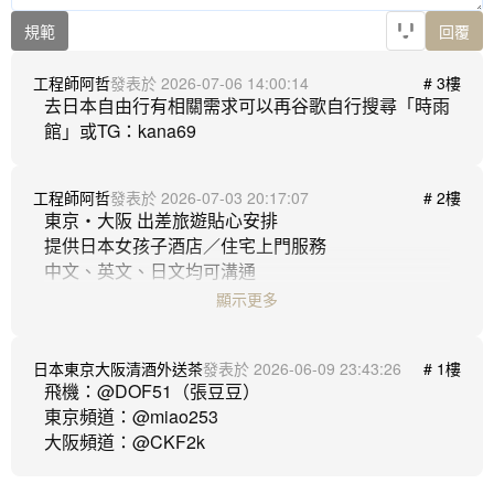
規範
回覆
工程師阿哲
2026-07-06 14:00:14
# 3樓
去日本自由行有相關需求可以再谷歌自行搜尋「時雨
工程師阿哲
2026-07-03 20:17:07
# 2樓
東京・大阪 出差旅遊貼心安排

提供日本女孩子酒店／住宅上門服務

中文、英文、日文均可溝通

服務範圍涵蓋東京15區及大阪全區

顯示更多
可提前確認本人照片

✅現金支付（日元）

日本東京大阪清酒外送茶
2026-06-09 23:43:26
# 1樓
✅不需會日文

飛機：@DOF51（張豆豆） 

✅接待海外旅客

東京頻道：@miao253

✅日本本地女孩

✅流程簡單清楚
