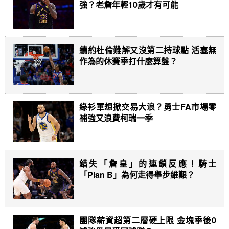
強？老詹年輕10歲才有可能
續約杜倫難解又沒第二持球點 活塞無
作為的休賽季打什麼算盤？
綠衫軍想掀交易大浪？勇士FA市場零
補強又浪費柯瑞一季
錯失「詹皇」的連鎖反應！騎士
「Plan B」為何走得舉步維艱？
團隊薪資超第二層硬上限 金塊季後0