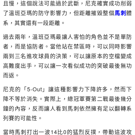
且慢，這個說法可能過於武斷，尼克確實成功削弱
了溫班亞瑪的防守影響力，但距離摧毀整個
體
馬刺
系，其實還有一段距離。
過去兩年，溫班亞瑪最讓人害怕的角色並不是單防
者，而是協防者。當他站在禁區時，可以同時影響
兩到三名進攻球員的決策，可以讓原本的空檔變成
高難度出手，可以讓一次看似成功的突破最後無功
而返。
尼克的「5-Out」讓這種影響力下降許多，然而下
降不等於消失。實際上，總冠軍賽第二戰最後幾分
鐘的內容，反而讓人看到馬刺依然擁有足以翻轉系
列賽的可能性。
當時馬刺打出一波14比0的猛烈反撲，帶動這波攻