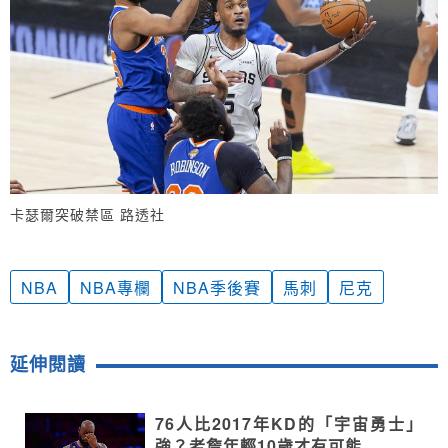
卡瑟爾突破禁區 路透社
NBA
NBA專欄
NBA季後賽
馬刺
尼克
延伸閱讀
76人比2017年KD的「宇宙勇士」
強？老詹年輕10歲才有可能