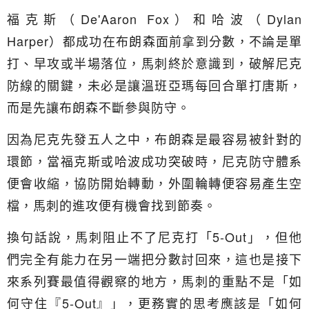
福克斯（De'Aaron Fox）和哈波（Dylan
Harper）都成功在布朗森面前拿到分數，不論是單
打、早攻或半場落位，馬刺終於意識到，破解尼克
防線的關鍵，未必是讓溫班亞瑪每回合單打唐斯，
而是先讓布朗森不斷參與防守。
因為尼克先發五人之中，布朗森是最容易被針對的
環節，當福克斯或哈波成功突破時，尼克防守體系
便會收縮，協防開始轉動，外圍輪轉便容易產生空
檔，馬刺的進攻便有機會找到節奏。
換句話說，馬刺阻止不了尼克打「5-Out」，但他
們完全有能力在另一端把分數討回來，這也是接下
來系列賽最值得觀察的地方，馬刺的重點不是「如
何守住『5-Out』」，更務實的思考應該是「如何