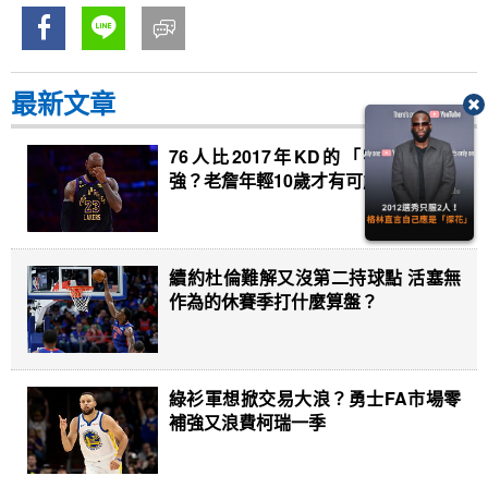
最新文章
76人比2017年KD的「宇宙勇士」
強？老詹年輕10歲才有可能
續約杜倫難解又沒第二持球點 活塞無
作為的休賽季打什麼算盤？
綠衫軍想掀交易大浪？勇士FA市場零
補強又浪費柯瑞一季