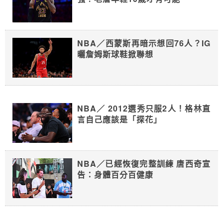
NBA／西蒙斯再暗示想回76人？IG
曬詹姆斯球鞋掀聯想
NBA／ 2012選秀只服2人！格林直
言自己應該是「探花」
NBA／已經恢復完整訓練 唐西奇宣
告：身體百分百健康