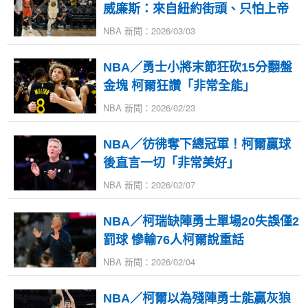
威廉斯：來自紐約街頭、只怕上帝
NBA 新聞：2026/03/03
NBA／勇士小將末節狂砍15分翻盤
金塊 柯爾狂讚「非常全能」
NBA 新聞：2026/02/23
NBA／彷彿奪下總冠軍！柯爾贏球
後直言一切「非常美好」
NBA 新聞：2026/02/07
NBA／柯瑞缺陣勇士單場20失誤僅2
罰球 慘輸76人柯爾說重話
NBA 新聞：2026/02/04
NBA／柯爾以為殘陣勇士能贏灰狼