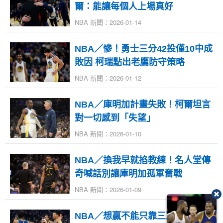
爾：能讓每個人上場真好
NBA 新聞：2026-01-14
NBA／慘！勇士三分42投僅10中成
敗因 柯瑞點出老鷹防守策略
NBA 新聞：2026-01-12
NBA／庫明加計畫失敗！柯爾坦言
對一切感到「失望」
NBA 新聞：2026-01-10
NBA／換我早就掐教練！名人堂傳
奇喊話別讓庫明加孤軍奮戰
NBA 新聞：2026-01-09
NBA／想贏不能只靠三巨頭！柯