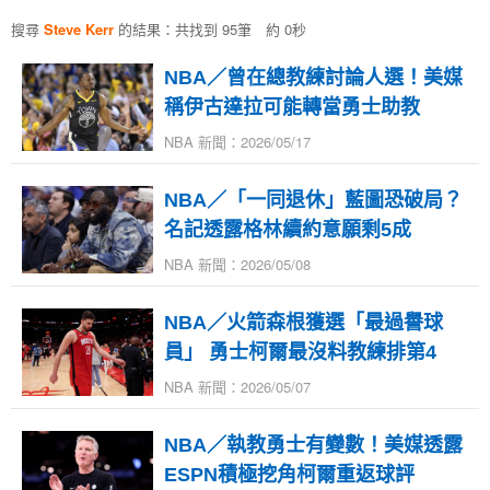
搜尋
Steve Kerr
的結果：共找到 95筆 約 0秒
NBA／曾在總教練討論人選！美媒
稱伊古達拉可能轉當勇士助教
NBA 新聞：2026/05/17
NBA／「一同退休」藍圖恐破局？
名記透露格林續約意願剩5成
NBA 新聞：2026/05/08
NBA／火箭森根獲選「最過譽球
員」 勇士柯爾最沒料教練排第4
NBA 新聞：2026/05/07
NBA／執教勇士有變數！美媒透露
ESPN積極挖角柯爾重返球評