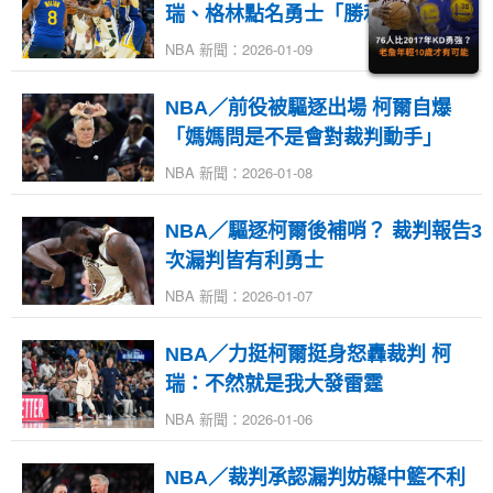
瑞、格林點名勇士「勝利X因子」
NBA 新聞：2026-01-09
NBA／前役被驅逐出場 柯爾自爆
「媽媽問是不是會對裁判動手」
NBA 新聞：2026-01-08
NBA／驅逐柯爾後補哨？ 裁判報告3
次漏判皆有利勇士
NBA 新聞：2026-01-07
NBA／力挺柯爾挺身怒轟裁判 柯
瑞：不然就是我大發雷霆
NBA 新聞：2026-01-06
NBA／裁判承認漏判妨礙中籃不利