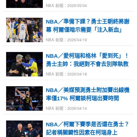
NBA 新聞：2026/05/04
NBA／準備下課？勇士王朝終將謝
幕 柯爾僅暗示需要「注入新血」
NBA 新聞：2026/04/19
NBA／愛柯瑞和格林「愛到死」！
勇士主帥：我絕對不會去別隊執教
NBA 新聞：2026/04/18
NBA／美媒預測勇士附加賽出線機
率僅17% 柯爾談柯瑞出賽時間
NBA 新聞：2026/04/14
NBA／柯爾下賽季是否還在勇士？
記者稱關鍵性因素在柯瑞身上