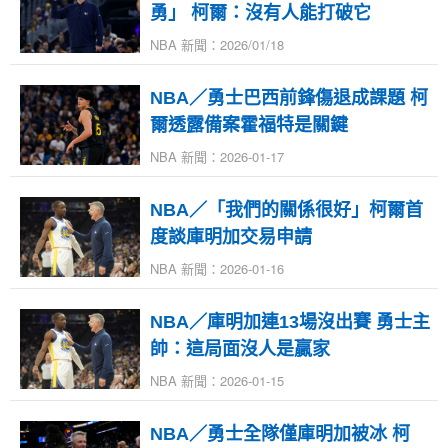
勇」 柯爾：沒有人能打破它
NBA 新聞：2026/01/18
NBA／勇士巴西前鋒傷退成課題 柯
爾透露備案霍福特是關鍵
NBA 新聞：2026-01-17
NBA／「我們的關係很好」柯爾首
度談庫明加交易申請
NBA 新聞：2026-01-16
NBA／庫明加連13場沒出賽 勇士主
帥：這局面沒人是贏家
NBA 新聞：2026-01-15
NBA／勇士全隊僅庫明加被冰 柯