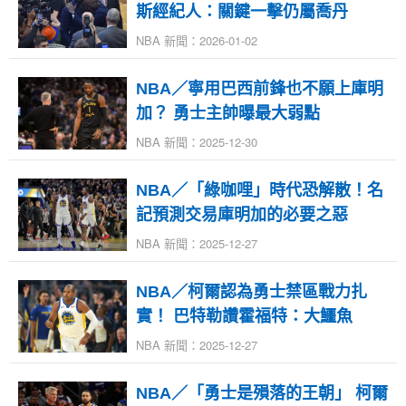
斯經紀人：關鍵一擊仍屬喬丹
NBA 新聞：2026-01-02
NBA／寧用巴西前鋒也不願上庫明
加？ 勇士主帥曝最大弱點
NBA 新聞：2025-12-30
NBA／「綠咖哩」時代恐解散！名
記預測交易庫明加的必要之惡
NBA 新聞：2025-12-27
NBA／柯爾認為勇士禁區戰力扎
實！ 巴特勒讚霍福特：大鱷魚
NBA 新聞：2025-12-27
NBA／「勇士是殞落的王朝」 柯爾