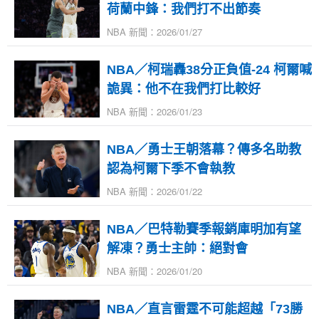
荷蘭中鋒：我們打不出節奏
NBA 新聞：2026/01/27
NBA／柯瑞轟38分正負值-24 柯爾喊
詭異：他不在我們打比較好
NBA 新聞：2026/01/23
NBA／勇士王朝落幕？傳多名助教
認為柯爾下季不會執教
NBA 新聞：2026/01/22
NBA／巴特勒賽季報銷庫明加有望
解凍？勇士主帥：絕對會
NBA 新聞：2026/01/20
NBA／直言雷霆不可能超越「73勝