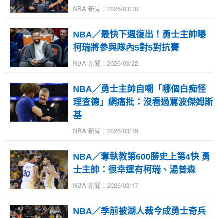
NBA 新聞：2026/03/30
NBA／最快下週復出！勇士主帥曝
柯瑞將參與隊內5對5對抗賽
NBA 新聞：2026/03/22
NBA／勇士主帥自嘲「哪個白痴怪
理查德」網痛批：沒看過罵波傑姆斯
基
NBA 新聞：2026/03/19
NBA／奪執教第600勝史上第4快 勇
士主帥：很幸運有柯瑞、湯普森
NBA 新聞：2026/03/17
NBA／季前被湖人裁今成勇士奇兵