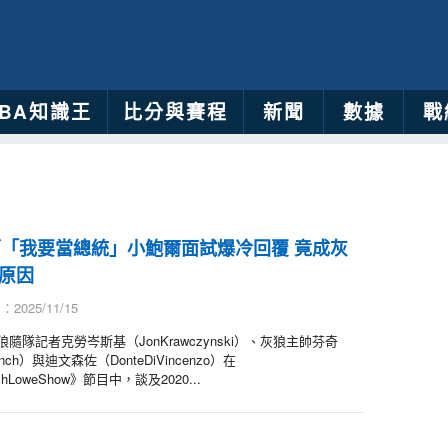
NBA知識王
比分與賽程
新聞
數據
戰
／「我要當總統」小鮑爾面試爆冷回覆 竟成灰
原因
2025/11/15
隨隊記者克勞岑斯基（JonKrawczynski）、灰狼主帥芬奇
Finch）與迪文森佐（DonteDiVincenzo）在
chLoweShow》節目中，談及2020...