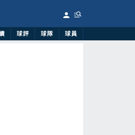
績
球評
球隊
球員