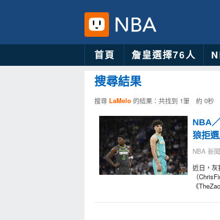
首頁
詹皇選擇76人
搜尋結果
搜尋
LaMelo
的結果：共找到 1筆 約 0秒
NBA
狼拒選
NBA 新聞：
近日，灰狼
（Chris
《TheZa